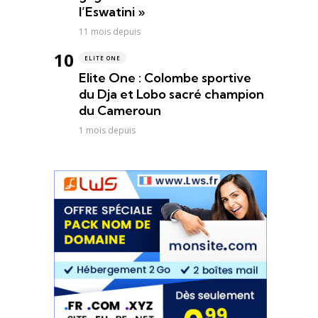
l’Eswatini »
11 mois depuis
ELITE ONE
Elite One : Colombe sportive
du Dja et Lobo sacré champion
du Cameroun
1 mois depuis