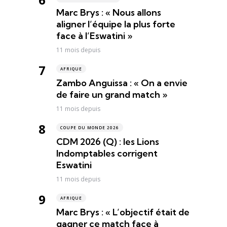
Marc Brys : « Nous allons
aligner l’équipe la plus forte
face à l’Eswatini »
11 mois depuis
AFRIQUE
Zambo Anguissa : « On a envie
de faire un grand match »
11 mois depuis
COUPE DU MONDE 2026
CDM 2026 (Q) : les Lions
Indomptables corrigent
Eswatini
11 mois depuis
AFRIQUE
Marc Brys : « L’objectif était de
gagner ce match face à