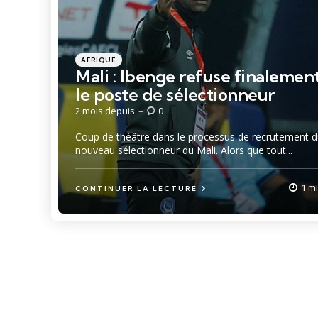
Catégories
Posté
AFRIQUE
dans
Mali : Ibenge refuse finalemen
le poste de sélectionneur
2 mois depuis
0
Coup de théâtre dans le processus de recrutement 
nouveau sélectionneur du Mali. Alors que tout...
1 m
CONTINUER LA LECTURE