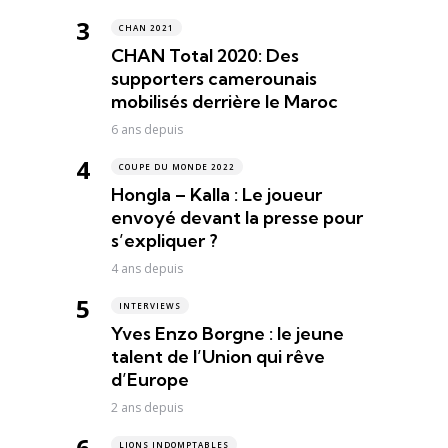
CHAN 2021
CHAN Total 2020: Des
supporters camerounais
mobilisés derrière le Maroc
6 ans depuis
COUPE DU MONDE 2022
Hongla – Kalla : Le joueur
envoyé devant la presse pour
s’expliquer ?
4 ans depuis
INTERVIEWS
Yves Enzo Borgne : le jeune
talent de l’Union qui rêve
d’Europe
2 ans depuis
LIONS INDOMPTABLES