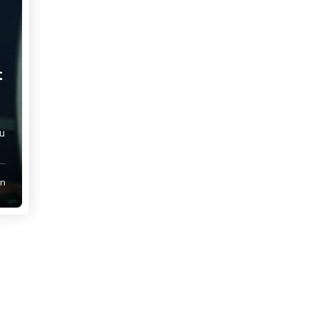
t
du
in