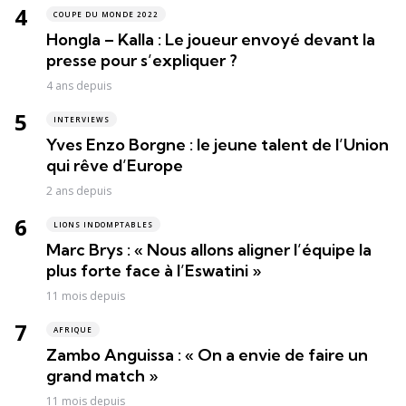
COUPE DU MONDE 2022
Hongla – Kalla : Le joueur envoyé devant la
presse pour s’expliquer ?
4 ans depuis
INTERVIEWS
Yves Enzo Borgne : le jeune talent de l’Union
qui rêve d’Europe
2 ans depuis
LIONS INDOMPTABLES
Marc Brys : « Nous allons aligner l’équipe la
plus forte face à l’Eswatini »
11 mois depuis
AFRIQUE
Zambo Anguissa : « On a envie de faire un
grand match »
11 mois depuis