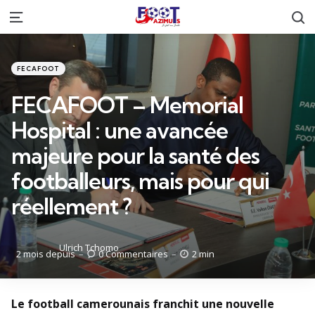
R
Menu
Catégories
Posté
FECAFOOT
dans
FECAFOOT – Memorial
Hospital : une avancée
majeure pour la santé des
footballeurs, mais pour qui
réellement ?
Posté
Ulrich Tchomo
2 mois depuis
0
Commentaires
2 min
par
Le football camerounais franchit une nouvelle