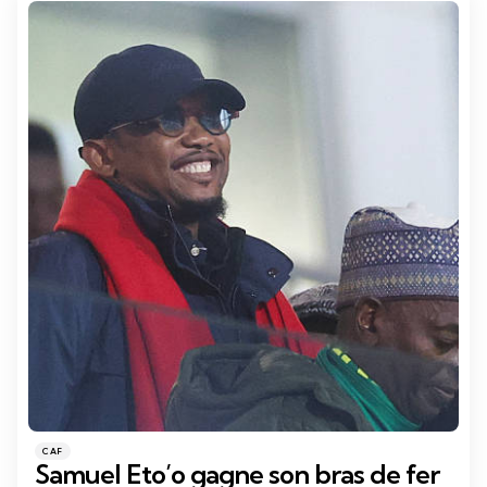
Catégories
Posté
CAF
dans
Samuel Eto’o gagne son bras de fer