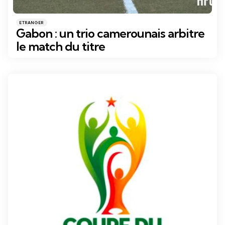
Catégories
Posté
ETRANGER
dans
Gabon : un trio camerounais arbitre
le match du titre