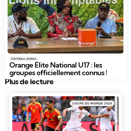
Catégories
Posté
FOOTBALL JEUNES
dans
Orange Élite National U17 : les
groupes officiellement connus !
Plus de lecture
Post
navigation
Posté
COUPE DU MONDE 2026
dans