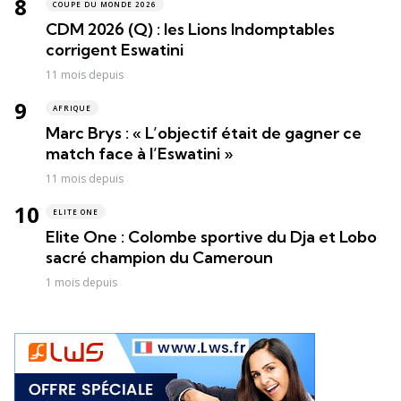
COUPE DU MONDE 2026
CDM 2026 (Q) : les Lions Indomptables
corrigent Eswatini
11 mois depuis
AFRIQUE
Marc Brys : « L’objectif était de gagner ce
match face à l’Eswatini »
11 mois depuis
ELITE ONE
Elite One : Colombe sportive du Dja et Lobo
sacré champion du Cameroun
1 mois depuis