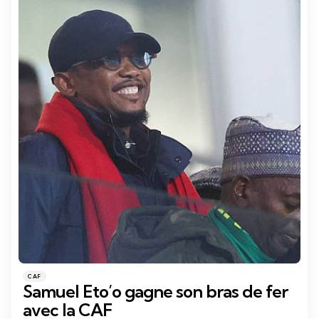
Catégories
Posté
CAF
dans
Samuel Eto’o gagne son bras de fer
avec la CAF