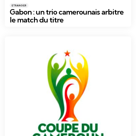
Catégories
Posté
ETRANGER
dans
Gabon : un trio camerounais arbitre
le match du titre