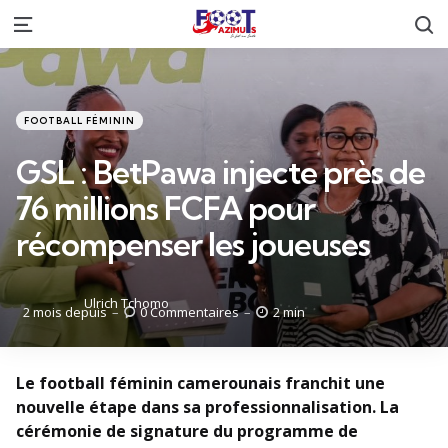
R
Menu
Catégories
Posté
FOOTBALL FÉMININ
dans
GSL : BetPawa injecte près de
76 millions FCFA pour
récompenser les joueuses
Posté
Ulrich Tchomo
2 mois depuis
0
Commentaires
2 min
par
Le football féminin camerounais franchit une
nouvelle étape dans sa professionnalisation. La
cérémonie de signature du programme de