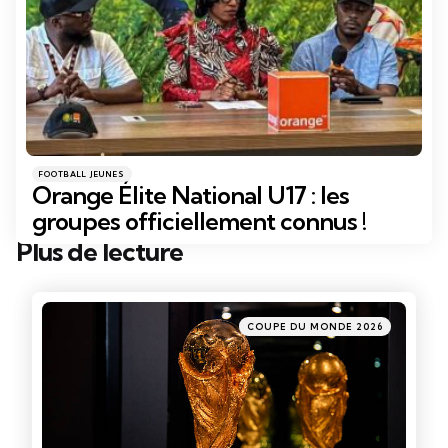
Catégories
Posté
FOOTBALL JEUNES
dans
Orange Élite National U17 : les
groupes officiellement connus !
Plus de lecture
Post
navigation
Posté
COUPE DU MONDE 2026
dans