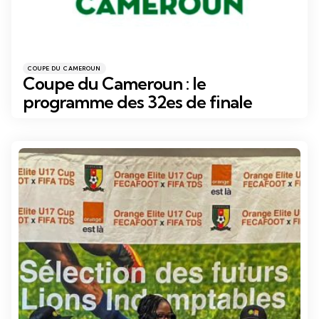
Catégories
Posté
COUPE DU CAMEROUN
dans
Coupe du Cameroun : le
programme des 32es de finale