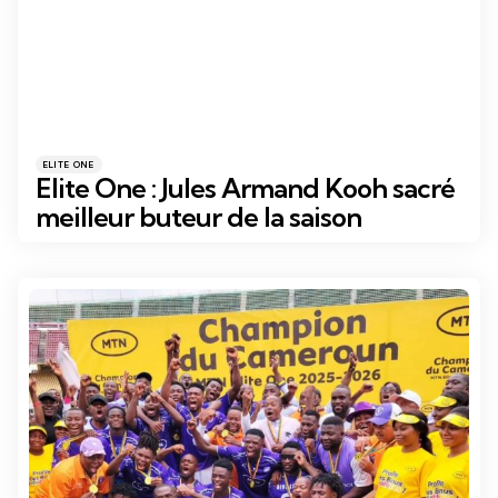
Catégories
Posté
ELITE ONE
dans
Elite One : Jules Armand Kooh sacré
meilleur buteur de la saison