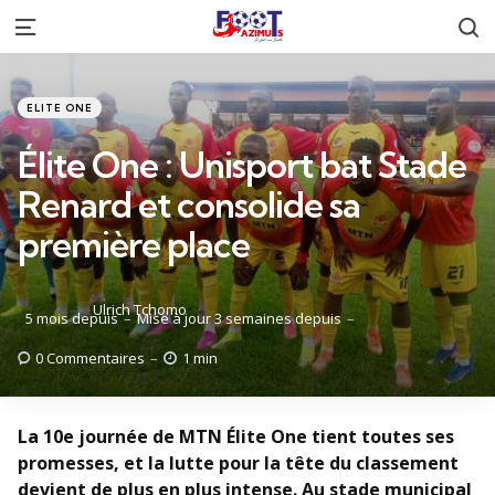
R
Menu
Catégories
Posté
ELITE ONE
dans
Élite One : Unisport bat Stade
Renard et consolide sa
première place
Posté
Ulrich Tchomo
5 mois depuis
Mise à jour
3 semaines depuis
par
0
Commentaires
1 min
La 10e journée de MTN Élite One tient toutes ses
promesses, et la lutte pour la tête du classement
devient de plus en plus intense. Au stade municipal