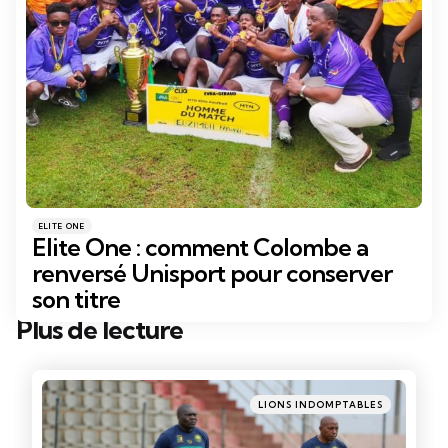
Catégories
Posté
ELITE ONE
dans
Elite One : comment Colombe a
renversé Unisport pour conserver
son titre
Plus de lecture
Post
navigation
Posté
LIONS INDOMPTABLES
dans