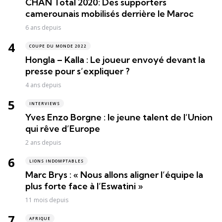
CHAN Total 2020: Des supporters
camerounais mobilisés derrière le Maroc
6 ans depuis
COUPE DU MONDE 2022
Hongla – Kalla : Le joueur envoyé devant la
presse pour s’expliquer ?
4 ans depuis
INTERVIEWS
Yves Enzo Borgne : le jeune talent de l’Union
qui rêve d’Europe
2 ans depuis
LIONS INDOMPTABLES
Marc Brys : « Nous allons aligner l’équipe la
plus forte face à l’Eswatini »
11 mois depuis
AFRIQUE