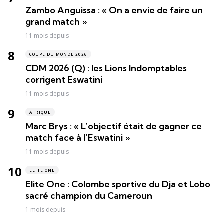
Zambo Anguissa : « On a envie de faire un
grand match »
11 mois depuis
COUPE DU MONDE 2026
CDM 2026 (Q) : les Lions Indomptables
corrigent Eswatini
11 mois depuis
AFRIQUE
Marc Brys : « L’objectif était de gagner ce
match face à l’Eswatini »
11 mois depuis
ELITE ONE
Elite One : Colombe sportive du Dja et Lobo
sacré champion du Cameroun
1 mois depuis