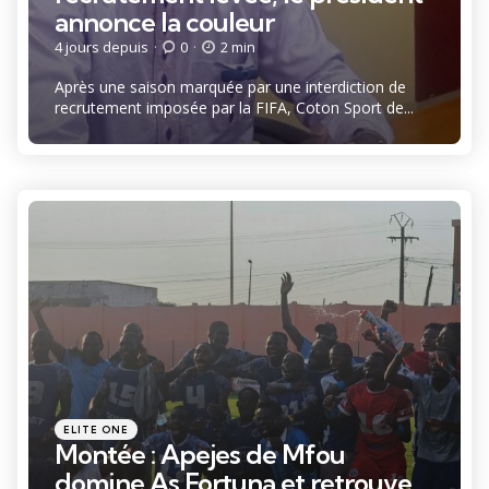
annonce la couleur
4 jours depuis
0
2 min
Après une saison marquée par une interdiction de
recrutement imposée par la FIFA, Coton Sport de...
Catégories
Posté
ELITE ONE
dans
Montée : Apejes de Mfou
domine As Fortuna et retrouve