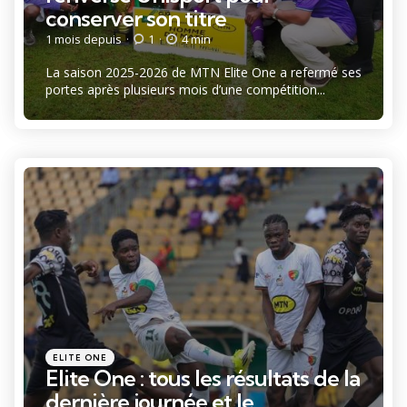
conserver son titre
1 mois depuis
1
4 min
La saison 2025-2026 de MTN Elite One a refermé ses
portes après plusieurs mois d’une compétition...
Catégories
Posté
ELITE ONE
dans
Elite One : tous les résultats de la
dernière journée et le