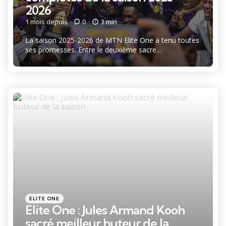
2026
1 mois depuis
0
3 min
La saison 2025-2026 de MTN Elite One a tenu toutes
ses promesses. Entre le deuxième sacre...
Catégories
Posté
ELITE ONE
dans
Elite One : Jules Armand Kooh
sacré meilleur buteur de la