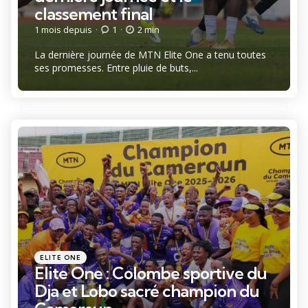
classement final
1 mois depuis
1
2 min
La dernière journée de MTN Elite One a tenu toutes
ses promesses. Entre pluie de buts,...
Catégories
Posté
ELITE ONE
dans
Elite One : Colombe sportive du
Dja et Lobo sacré champion du