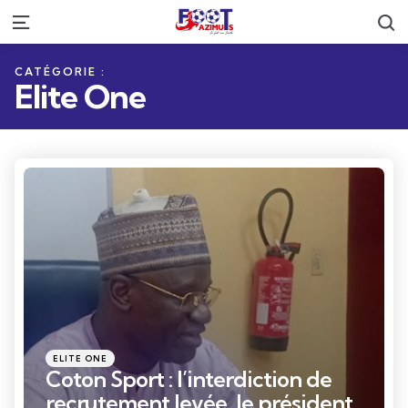
R
Menu
CATÉGORIE :
Elite One
Catégories
Posté
ELITE ONE
dans
Coton Sport : l’interdiction de
recrutement levée, le président