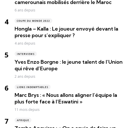
camerounais mobilisés derrière le Maroc
6 ans depuis
COUPE DU MONDE 2022
Hongla – Kalla : Le joueur envoyé devant la
presse pour s’expliquer ?
4 ans depuis
INTERVIEWS
Yves Enzo Borgne : le jeune talent de l’Union
qui rêve d’Europe
2 ans depuis
LIONS INDOMPTABLES
Marc Brys : « Nous allons aligner l’équipe la
plus forte face à l’Eswatini »
11 mois depuis
AFRIQUE