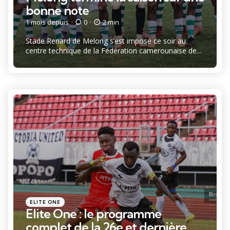
bonne note
1 mois depuis
0
2 min
Stade Renard de Melong s’est imposé ce soir au
centre technique de la Fédération camerounaise de...
Catégories
Posté
ELITE ONE
dans
Elite One : le programme
complet de la 26e et dernière