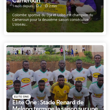
Cameroun
1 mois depuis
2
2 min
Colombe sportive du Dja et Lobo est champion du
Cameroun pour la deuxième saison consécutive.
L’oiseau...
Catégories
Posté
ELITE ONE
dans
Elite One : Stade Renard de
Melong termine la saison sur une