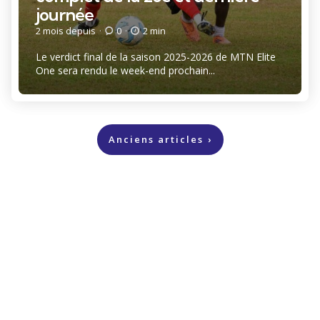
journée
2 mois depuis
0
2 min
Le verdict final de la saison 2025-2026 de MTN Elite
One sera rendu le week-end prochain...
Pagination
Anciens articles
des
publications