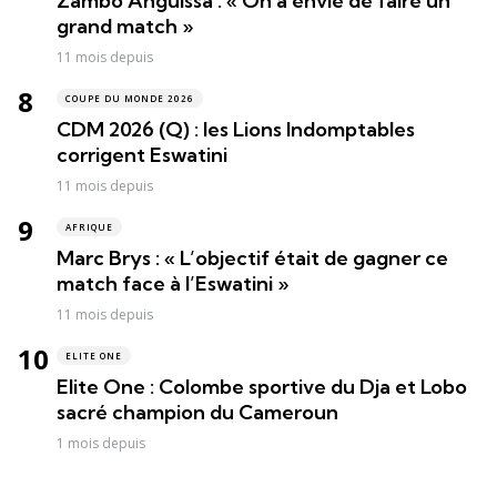
Zambo Anguissa : « On a envie de faire un
grand match »
11 mois depuis
COUPE DU MONDE 2026
CDM 2026 (Q) : les Lions Indomptables
corrigent Eswatini
11 mois depuis
AFRIQUE
Marc Brys : « L’objectif était de gagner ce
match face à l’Eswatini »
11 mois depuis
ELITE ONE
Elite One : Colombe sportive du Dja et Lobo
sacré champion du Cameroun
1 mois depuis