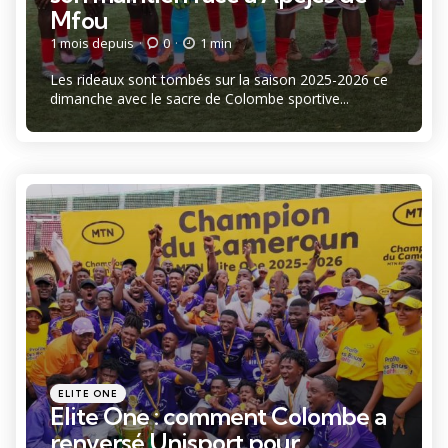
Mfou
1 mois depuis
0
1 min
Les rideaux sont tombés sur la saison 2025-2026 ce
dimanche avec le sacre de Colombe sportive...
Catégories
Posté
ELITE ONE
dans
Elite One : comment Colombe a
renversé Unisport pour