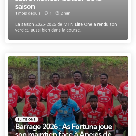
saison
1 mois depuis
1
2 min
La saison 2025-2026 de MTN Elite One a rendu son
verdict, aussi bien dans la course...
Catégories
Posté
ELITE ONE
dans
Barrage 2026 : As Fortuna joue
son maintien face à Apejes de