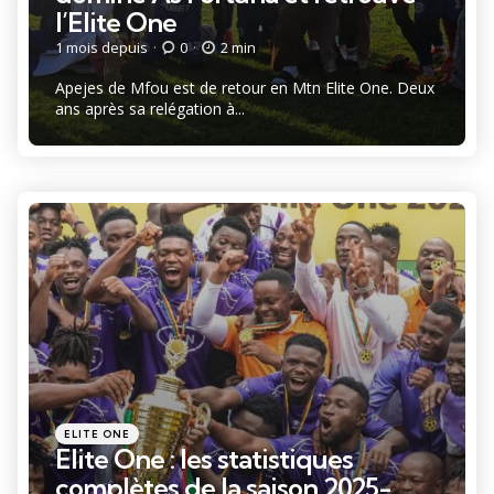
l’Elite One
1 mois depuis
0
2 min
Apejes de Mfou est de retour en Mtn Elite One. Deux
ans après sa relégation à...
Catégories
Posté
ELITE ONE
dans
Elite One : les statistiques
complètes de la saison 2025-