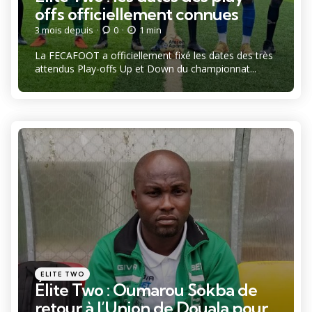
offs officiellement connues
3 mois depuis
0
1 min
La FECAFOOT a officiellement fixé les dates des très
attendus Play-offs Up et Down du championnat...
Catégories
Posté
ELITE TWO
dans
Élite Two : Oumarou Sokba de
retour à l’Union de Douala pour