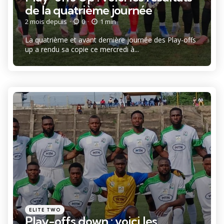
de la quatrième journée
2 mois depuis
0
1 min
La quatrième et avant dernière journée des Play-offs
up a rendu sa copie ce mercredi à...
Catégories
Posté
ELITE TWO
dans
Play-offs down : voici les