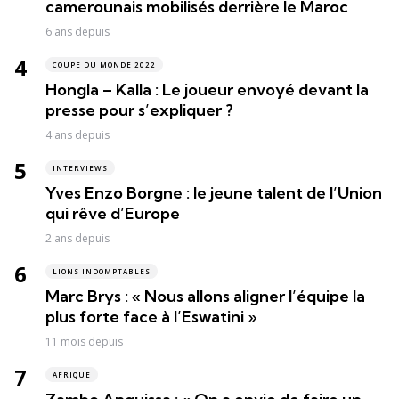
camerounais mobilisés derrière le Maroc
6 ans depuis
COUPE DU MONDE 2022
Hongla – Kalla : Le joueur envoyé devant la
presse pour s’expliquer ?
4 ans depuis
INTERVIEWS
Yves Enzo Borgne : le jeune talent de l’Union
qui rêve d’Europe
2 ans depuis
LIONS INDOMPTABLES
Marc Brys : « Nous allons aligner l’équipe la
plus forte face à l’Eswatini »
11 mois depuis
AFRIQUE