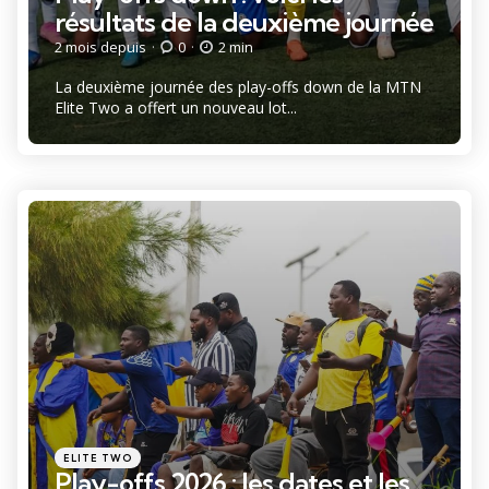
résultats de la deuxième journée
2 mois depuis
0
2 min
La deuxième journée des play-offs down de la MTN
Elite Two a offert un nouveau lot...
Catégories
Posté
ELITE TWO
dans
Play-offs 2026 : les dates et les