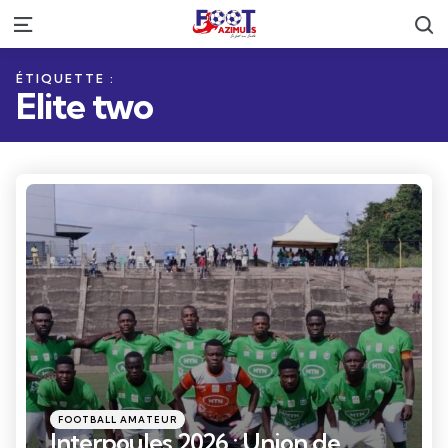
R
Menu
ÉTIQUETTE :
Elite two
Catégories
Posté
FOOTBALL AMATEUR
dans
Interpoules 2026 : Union de