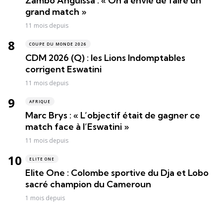
Zambo Anguissa : « On a envie de faire un
grand match »
11 mois depuis
COUPE DU MONDE 2026
CDM 2026 (Q) : les Lions Indomptables
corrigent Eswatini
11 mois depuis
AFRIQUE
Marc Brys : « L’objectif était de gagner ce
match face à l’Eswatini »
11 mois depuis
ELITE ONE
Elite One : Colombe sportive du Dja et Lobo
sacré champion du Cameroun
1 mois depuis