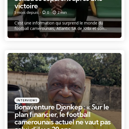
victoire
5 mois depuis
0
2 min
C’est une information qui surprend le monde du
football camerounais, Atlantic SA de Kribi et son...
Catégories
Posté
INTERVIEWS
dans
Bonaventure Djonkep : « Sur le
plan financier, le football
camerounais actuel ne vaut pas