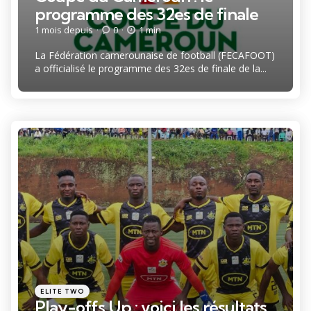
programme des 32es de finale
1 mois depuis
0
1 min
La Fédération camerounaise de football (FECAFOOT)
a officialisé le programme des 32es de finale de la...
Catégories
Posté
ELITE TWO
dans
Play-offs Up : voici les résultats