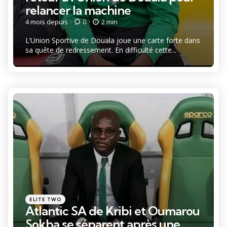
relancer la machine
4 mois depuis
0
2 min
L’Union Sportive de Douala joue une carte forte dans
sa quête de redressement. En difficulté cette...
Catégories
Posté
ELITE TWO
dans
Atlantic SA de Kribi et Oumarou
Sokba se séparent après une