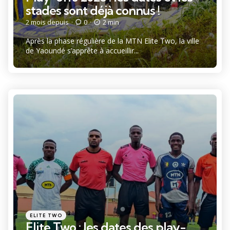
stades sont déjà connus !
2 mois depuis
0
2 min
Après la phase régulière de la MTN Elite Two, la ville
de Yaoundé s’apprête à accueillir...
Catégories
Posté
ELITE TWO
dans
Elite Two : les dates des play-