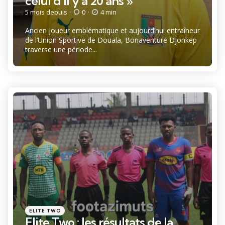
celui d’il y a 20 ans »
5 mois depuis
0
4 min
Ancien joueur emblématique et aujourd’hui entraîneur
de l’Union Sportive de Douala, Bonaventure Djonkep
traverse une période...
Catégories
Posté
ELITE TWO
dans
Elite Two : les résultats de la