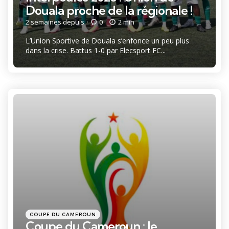
Douala proche de la régionale !
2 semaines depuis
0
2 min
L’Union Sportive de Douala s’enfonce un peu plus
dans la crise. Battus 1-0 par Elecsport FC...
Catégories
Posté
COUPE DU CAMEROUN
dans
Coupe du Cameroun : le