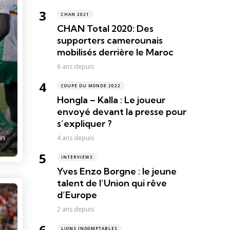
CHAN 2021
CHAN Total 2020: Des
supporters camerounais
mobilisés derrière le Maroc
6 ans depuis
COUPE DU MONDE 2022
Hongla – Kalla : Le joueur
envoyé devant la presse pour
s’expliquer ?
in
4 ans depuis
INTERVIEWS
Yves Enzo Borgne : le jeune
talent de l’Union qui rêve
d’Europe
2 ans depuis
LIONS INDOMPTABLES