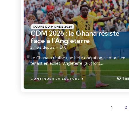
Catégories
Posté
COUPE DU MONDE 2026
dans
CDM 2026 : le Ghana résiste
face à l’Angleterre
2 mois depuis
0
Le Ghana a réalisé une belle opération ce mardi en
tenant en échec l’Angleterre (0-0) lors...
1 m
CONTINUER LA LECTURE
Pagination
1
2
des