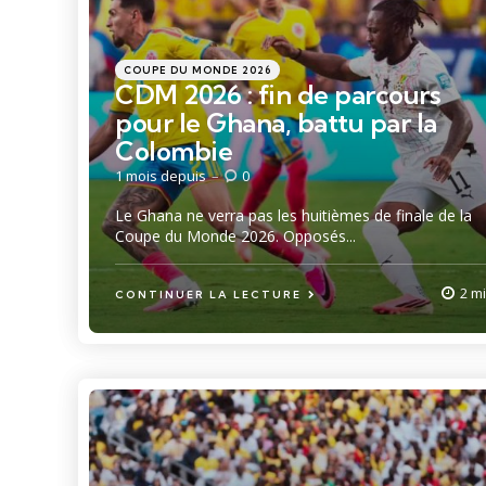
Catégories
Posté
COUPE DU MONDE 2026
dans
CDM 2026 : fin de parcours
pour le Ghana, battu par la
Colombie
1 mois depuis
0
Le Ghana ne verra pas les huitièmes de finale de la
Coupe du Monde 2026. Opposés...
2 m
CONTINUER LA LECTURE