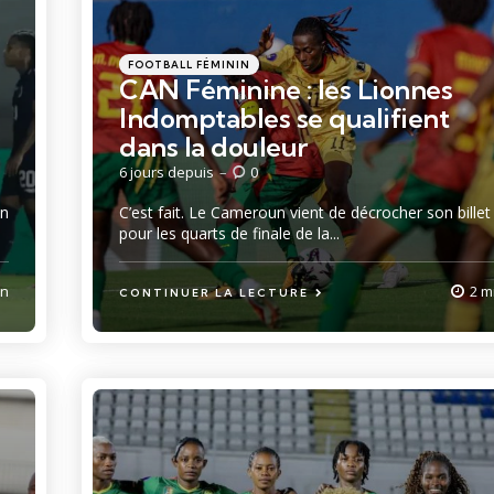
Catégories
Posté
FOOTBALL FÉMININ
dans
CAN Féminine : les Lionnes
Indomptables se qualifient
dans la douleur
6 jours depuis
0
on
C’est fait. Le Cameroun vient de décrocher son billet
pour les quarts de finale de la...
in
2 m
CONTINUER LA LECTURE