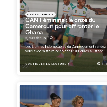
Catégories
Posté
FOOTBALL FÉMININ
dans
CAN Féminine : le onze du
Cameroun pour affronter le
Ghana
6 jours depuis
0
Les Lionnes Indomptables du Cameroun ont rendez-
vous avec l’histoire ce soir dès 18 Heures au stade...
1 m
CONTINUER LA LECTURE