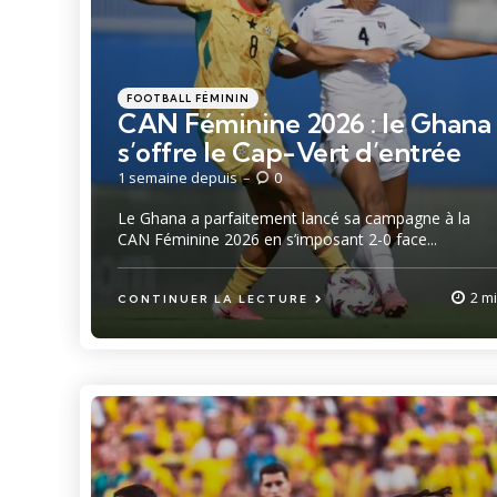
Catégories
Posté
FOOTBALL FÉMININ
dans
CAN Féminine 2026 : le Ghana
s’offre le Cap-Vert d’entrée
1 semaine depuis
0
Le Ghana a parfaitement lancé sa campagne à la
CAN Féminine 2026 en s’imposant 2-0 face...
2 m
CONTINUER LA LECTURE