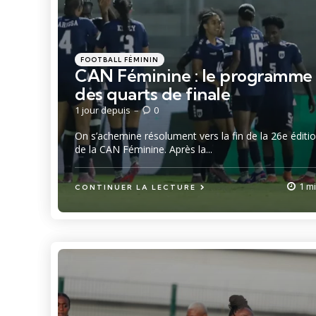
Catégories
Posté
FOOTBALL FÉMININ
dans
CAN Féminine : le programme
des quarts de finale
1 jour depuis
0
On s’achemine résolument vers la fin de la 26e éditi
de la CAN Féminine. Après la...
1 m
CONTINUER LA LECTURE