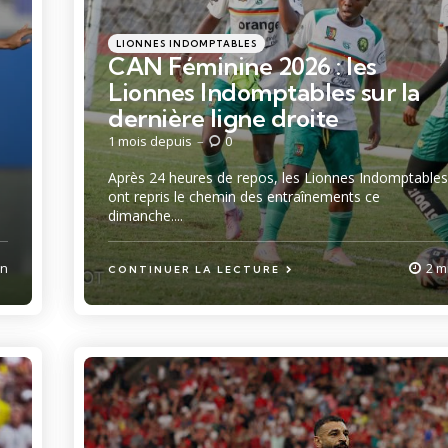
Catégories
Posté
LIONNES INDOMPTABLES
dans
CAN Féminine 2026 : les
Lionnes Indomptables sur la
dernière ligne droite
1 mois depuis
0
Après 24 heures de repos, les Lionnes Indomptables
ont repris le chemin des entraînements ce
dimanche....
in
2 m
CONTINUER LA LECTURE