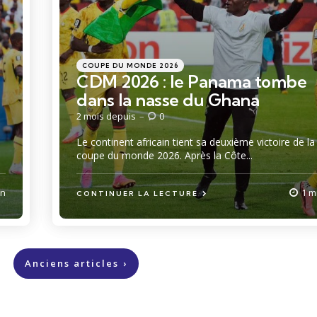
Catégories
Posté
COUPE DU MONDE 2026
dans
CDM 2026 : le Panama tombe
dans la nasse du Ghana
2 mois depuis
0
Le continent africain tient sa deuxième victoire de la
coupe du monde 2026. Après la Côte...
in
1 m
CONTINUER LA LECTURE
Anciens articles