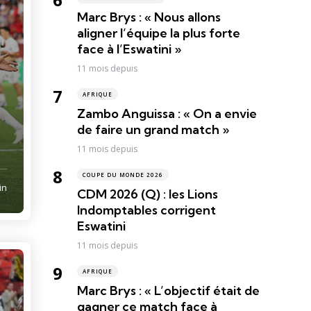
Marc Brys : « Nous allons
aligner l’équipe la plus forte
face à l’Eswatini »
11 mois depuis
AFRIQUE
Zambo Anguissa : « On a envie
de faire un grand match »
11 mois depuis
COUPE DU MONDE 2026
in
CDM 2026 (Q) : les Lions
Indomptables corrigent
Eswatini
11 mois depuis
AFRIQUE
Marc Brys : « L’objectif était de
gagner ce match face à