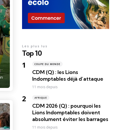
Les plus lus
Top 10
COUPE DU MONDE
CDM (Q) : les Lions
in
Indomptables déjà d’attaque
11 mois depuis
AFRIQUE
CDM 2026 (Q) : pourquoi les
Lions Indomptables doivent
absolument éviter les barrages
11 mois depuis