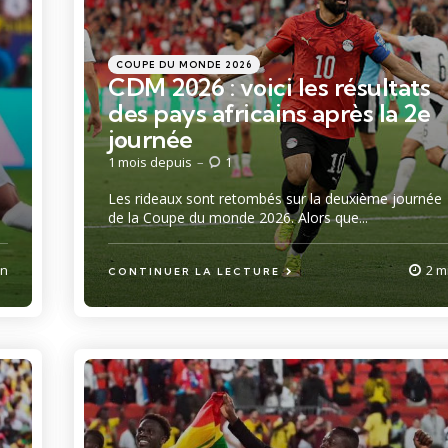
Catégories
Posté
COUPE DU MONDE 2026
dans
CDM 2026 : voici les résultats
des pays africains après la 2e
journée
1 mois depuis
1
Les rideaux sont retombés sur la deuxième journée
de la Coupe du monde 2026. Alors que...
in
2 m
CONTINUER LA LECTURE