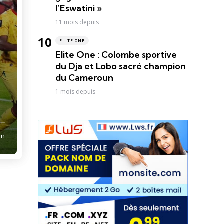
l’Eswatini »
11 mois depuis
ELITE ONE
Elite One : Colombe sportive
du Dja et Lobo sacré champion
du Cameroun
1 mois depuis
in