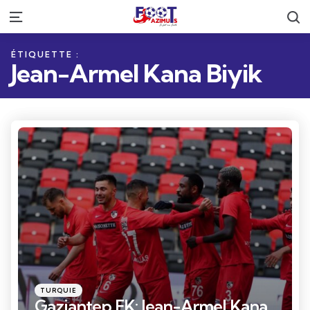
R
Menu
ÉTIQUETTE :
Jean-Armel Kana Biyik
Catégories
Posté
TURQUIE
dans
Gaziantep FK: Jean-Armel Kana