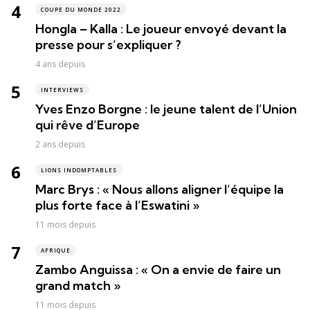
COUPE DU MONDE 2022
Hongla – Kalla : Le joueur envoyé devant la
presse pour s’expliquer ?
4 ans depuis
INTERVIEWS
Yves Enzo Borgne : le jeune talent de l’Union
qui rêve d’Europe
2 ans depuis
LIONS INDOMPTABLES
Marc Brys : « Nous allons aligner l’équipe la
plus forte face à l’Eswatini »
11 mois depuis
AFRIQUE
Zambo Anguissa : « On a envie de faire un
grand match »
11 mois depuis