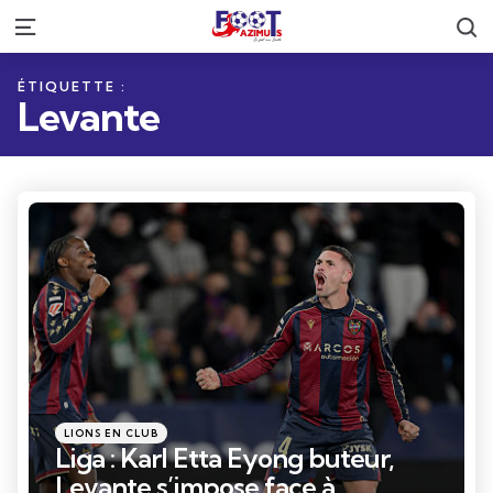
R
Menu
ÉTIQUETTE :
Levante
Catégories
Posté
LIONS EN CLUB
dans
Liga : Karl Etta Eyong buteur,
Levante s’impose face à