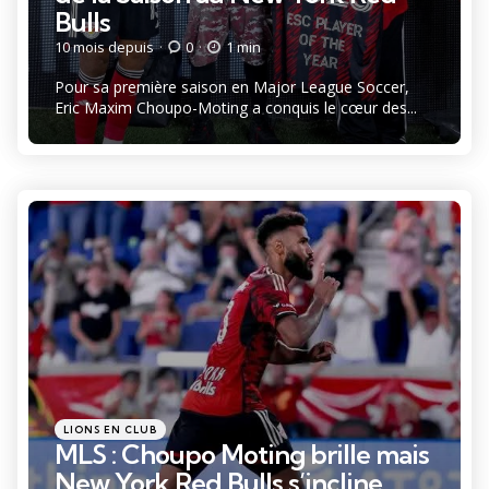
Bulls
10 mois depuis
0
1 min
Pour sa première saison en Major League Soccer,
Eric Maxim Choupo-Moting a conquis le cœur des...
Catégories
Posté
LIONS EN CLUB
dans
MLS : Choupo Moting brille mais
New York Red Bulls s’incline