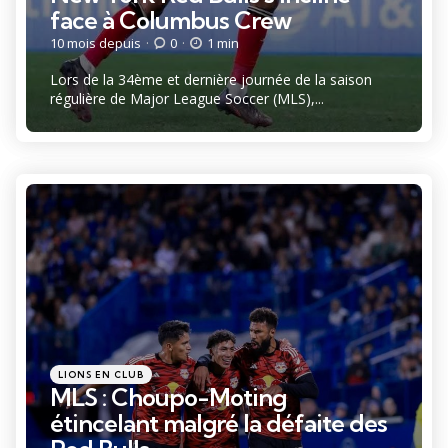
face à Columbus Crew
10 mois depuis
0
1 min
Lors de la 34ème et dernière journée de la saison
régulière de Major League Soccer (MLS),...
Catégories
Posté
LIONS EN CLUB
dans
MLS : Choupo-Moting
étincelant malgré la défaite des