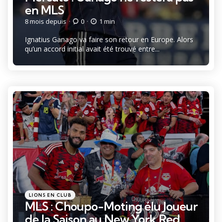
en MLS
8 mois depuis
0
1 min
Ignatius Ganago va faire son retour en Europe. Alors
qu’un accord initial avait été trouvé entre...
Catégories
Posté
LIONS EN CLUB
dans
MLS : Choupo-Moting élu Joueur
de la Saison au New York Red