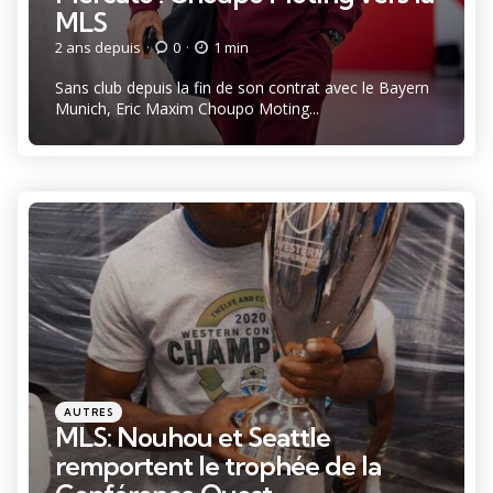
MLS
2 ans depuis
0
1 min
Sans club depuis la fin de son contrat avec le Bayern
Munich, Eric Maxim Choupo Moting...
Catégories
Posté
AUTRES
dans
MLS: Nouhou et Seattle
remportent le trophée de la