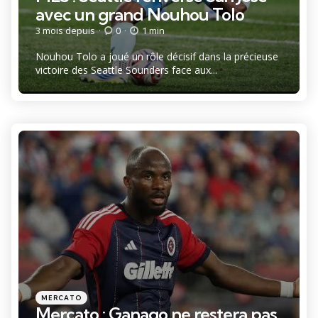
avec un grand Nouhou Tolo
3 mois depuis
0
1 min
Nouhou Tolo a joué un rôle décisif dans la précieuse
victoire des Seattle Sounders face aux...
Catégories
Posté
MERCATO
dans
Mercato : Ganago ne restera pas