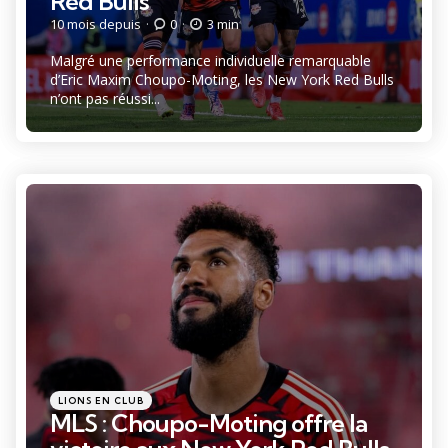
Red Bulls
10 mois depuis
0
3 min
Malgré une performance individuelle remarquable
d’Eric Maxim Choupo-Moting, les New York Red Bulls
n’ont pas réussi...
Catégories
Posté
LIONS EN CLUB
dans
MLS : Choupo-Moting offre la