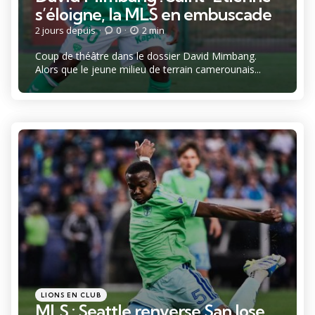
s’éloigne, la MLS en embuscade
2 jours depuis
0
2 min
Coup de théâtre dans le dossier David Mimbang.
Alors que le jeune milieu de terrain camerounais...
Catégories
Posté
LIONS EN CLUB
dans
MLS : Seattle renverse San Jose