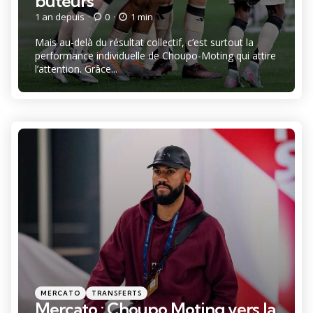
buteurs
1 an depuis
0
1 min
Mais au-delà du résultat collectif, c’est surtout la
performance individuelle de Choupo-Moting qui attire
l’attention. Grâce...
Catégories
Posté
MERCATO
TRANSFERTS
dans
Mercato : Choupo Moting vers la