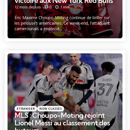
victoire aux New York Red Bulls
12 mois depuis
0
1 min
Éric Maxime Choupo-Moting continue de briller sur
les pelouses américaines. Ce week-end, l’attaquant
camerounais a endossé...
Catégories
Posté
ETRANGER
NON CLASSÉS
dans
MLS : Choupo-Moting rejoint
Lionel Messi au classement des