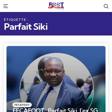
R
Menu
ÉTIQUETTE :
Parfait Siki
Catégories
Posté
FECAFOOT
dans
FECAFOOT : Parfait Siki, l’ex SG