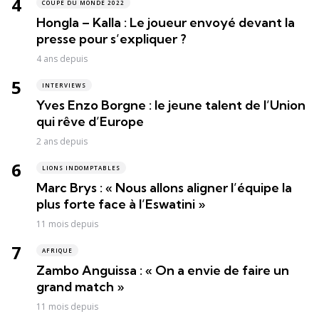
COUPE DU MONDE 2022
Hongla – Kalla : Le joueur envoyé devant la
presse pour s’expliquer ?
4 ans depuis
INTERVIEWS
Yves Enzo Borgne : le jeune talent de l’Union
qui rêve d’Europe
2 ans depuis
LIONS INDOMPTABLES
Marc Brys : « Nous allons aligner l’équipe la
plus forte face à l’Eswatini »
11 mois depuis
AFRIQUE
Zambo Anguissa : « On a envie de faire un
grand match »
11 mois depuis