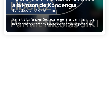
à la Prison de Kondengui
4 ans depuis
0
1 min
Parfait Siki, l’ancien Secrétaire général par intérim de
la Fédération camerounaise de football a passé sa...