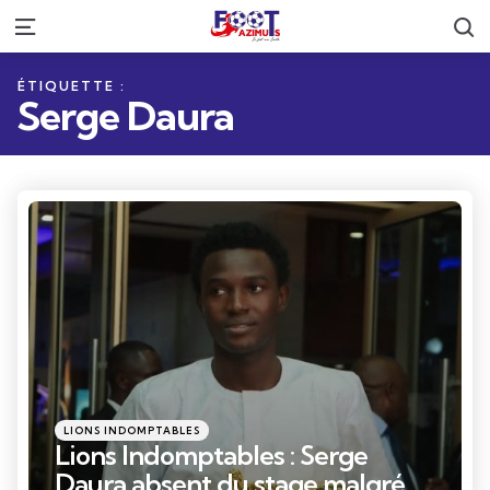
R
Menu
ÉTIQUETTE :
Serge Daura
Catégories
Posté
LIONS INDOMPTABLES
dans
Lions Indomptables : Serge
Daura absent du stage malgré