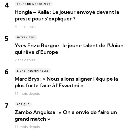
COUPE DU MONDE 2022
Hongla – Kalla : Le joueur envoyé devant la
presse pour s’expliquer ?
4 ans depuis
INTERVIEWS
Yves Enzo Borgne : le jeune talent de l’Union
qui rêve d’Europe
2 ans depuis
LIONS INDOMPTABLES
Marc Brys : « Nous allons aligner l’équipe la
plus forte face à l’Eswatini »
11 mois depuis
AFRIQUE
Zambo Anguissa : « On a envie de faire un
grand match »
11 mois depuis