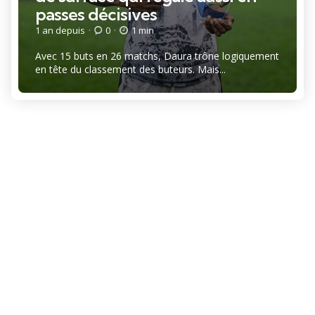
passes décisives
1 an depuis
0
1 min
Avec 15 buts en 26 matchs, Daura trône logiquement
en tête du classement des buteurs. Mais...