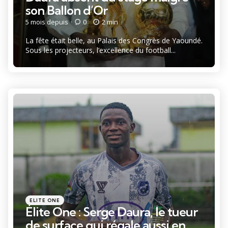
son Ballon d’Or
5 mois depuis
0
2 min
La fête était belle, au Palais des Congrès de Yaoundé.
Sous les projecteurs, l’excellence du football...
Catégories
Posté
ELITE ONE
dans
Élite One : Serge Daura, le tueur
de surface qui régale aussi en