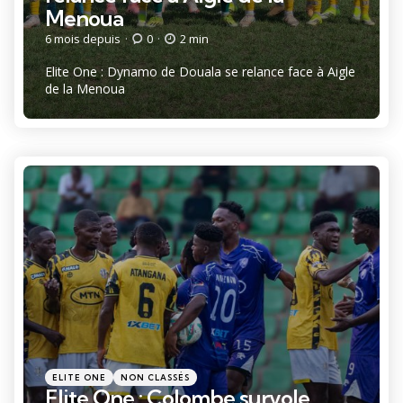
Menoua
6 mois depuis
0
2 min
Elite One : Dynamo de Douala se relance face à Aigle
de la Menoua
Catégories
Posté
ELITE ONE
NON CLASSÉS
dans
Elite One : Colombe survole