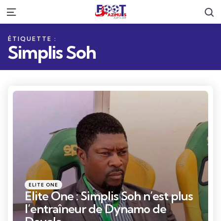
R
Menu
ÉTIQUETTE :
Simplis Soh
Catégories
Posté
ELITE ONE
dans
Elite One : Simplis Soh n’est plus
l’entraîneur de Dynamo de