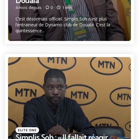
Douala
4 mois depuis
0
1 min
C’est désormais officiel. Simplis Soh n’est plus
l’entraineur de Dynamo club de Douala. C’est la
quintessence...
Catégories
Posté
ELITE ONE
dans
Simplis Soh : « Il fallait réagir