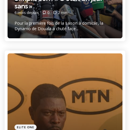
sans »
6 mois depuis
0
2 min
Pour la première fois de la saison à domicile, la
Dynamo de Douala a chuté face...
Catégories
Posté
ELITE ONE