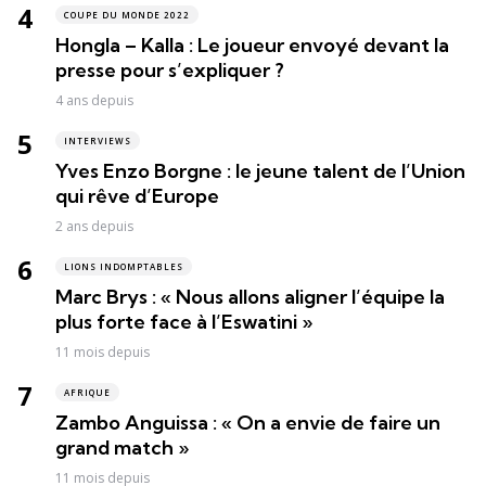
COUPE DU MONDE 2022
Hongla – Kalla : Le joueur envoyé devant la
presse pour s’expliquer ?
4 ans depuis
INTERVIEWS
Yves Enzo Borgne : le jeune talent de l’Union
qui rêve d’Europe
2 ans depuis
LIONS INDOMPTABLES
Marc Brys : « Nous allons aligner l’équipe la
plus forte face à l’Eswatini »
11 mois depuis
AFRIQUE
Zambo Anguissa : « On a envie de faire un
grand match »
11 mois depuis