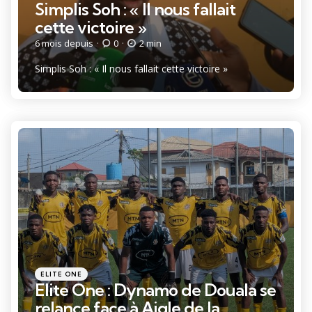
dans
Simplis Soh : « Il nous fallait
cette victoire »
6 mois depuis
0
2 min
Simplis Soh : « Il nous fallait cette victoire »
Catégories
Posté
ELITE ONE
dans
Elite One : Dynamo de Douala se
relance face à Aigle de la