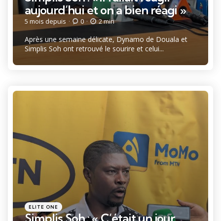
aujourd’hui et on a bien réagi »
5 mois depuis
0
2 min
Après une semaine délicate, Dynamo de Douala et
Simplis Soh ont retrouvé le sourire et celui...
Catégories
Posté
ELITE ONE
dans
Simplis Soh : « C’était un jour