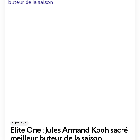
Catégories
Posté
ELITE ONE
dans
Elite One : Jules Armand Kooh sacré
meilleur buteur de la saison