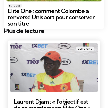
Catégories
Posté
ELITE ONE
dans
Elite One : comment Colombe a
renversé Unisport pour conserver
son titre
Plus de lecture
Post
navigation
Posté
ELITE ONE
dans
Laurent Djam : « l’objectif est
de se maintenir en Élite One »