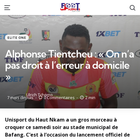
R
Menu
Catégories
Posté
ELITE ONE
dans
Alphonse Tientcheu : « On n’a
pas droit à l’erreur à domicile
»
Posté
Ulrich Tchomo
7 mois depuis
0
Commentaires
2 min
par
Unisport du Haut Nkam a un gros morceau à
croquer ce samedi soir au stade municipal de
Bafang. C’est à l’occasion du lancement officiel de