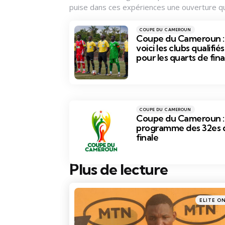
puise dans ces expériences une ouverture qui
Catégories
Posté
COUPE DU CAMEROUN
dans
Coupe du Cameroun :
voici les clubs qualifiés
pour les quarts de fina
Catégories
Posté
COUPE DU CAMEROUN
dans
Coupe du Cameroun : 
programme des 32es 
finale
Plus de lecture
Post
navigation
Posté
ELITE O
dans