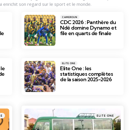
 enrichit son regard sur le sport et le monde.
Catégories
Posté
CAMEROUN
dans
CDC 2026 : Panthère du
Ndé domine Dynamo et
le
file en quarts de finale
Catégories
Posté
ELITE ONE
dans
le
Elite One : les
de
statistiques complètes
de la saison 2025-2026
Posté
NE
ELITE ONE
dans