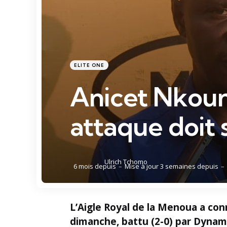
Catégories
Posté
ELITE ONE
dans
Anicet Nkoun
attaque doit 
Posté
Ulrich Tchomo
6 mois depuis
Mise à jour
3 semaines depuis
par
L’Aigle Royal de la Menoua a con
dimanche, battu (2-0) par Dynam