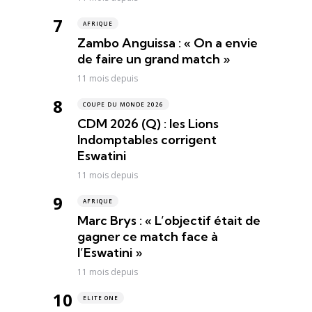
AFRIQUE
Zambo Anguissa : « On a envie
de faire un grand match »
11 mois depuis
COUPE DU MONDE 2026
CDM 2026 (Q) : les Lions
Indomptables corrigent
Eswatini
11 mois depuis
AFRIQUE
Marc Brys : « L’objectif était de
gagner ce match face à
l’Eswatini »
11 mois depuis
ELITE ONE