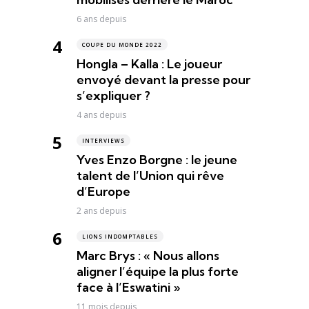
6 ans depuis
COUPE DU MONDE 2022
Hongla – Kalla : Le joueur
envoyé devant la presse pour
s’expliquer ?
4 ans depuis
INTERVIEWS
Yves Enzo Borgne : le jeune
talent de l’Union qui rêve
d’Europe
2 ans depuis
LIONS INDOMPTABLES
Marc Brys : « Nous allons
aligner l’équipe la plus forte
face à l’Eswatini »
11 mois depuis