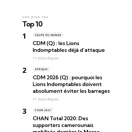
Les plus lus
Top 10
COUPE DU MONDE
CDM (Q) : les Lions
Indomptables déjà d’attaque
11 mois depuis
AFRIQUE
CDM 2026 (Q) : pourquoi les
Lions Indomptables doivent
absolument éviter les barrages
11 mois depuis
CHAN 2021
CHAN Total 2020: Des
supporters camerounais
mobilisés derrière le Maroc