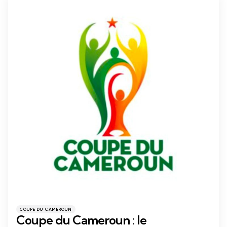
Catégories
Posté
COUPE DU CAMEROUN
dans
Coupe du Cameroun : le