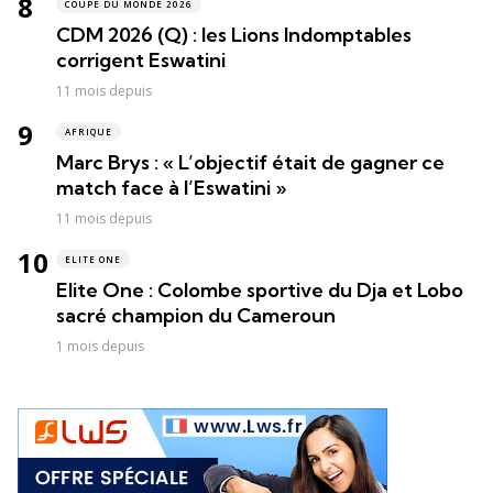
COUPE DU MONDE 2026
CDM 2026 (Q) : les Lions Indomptables
corrigent Eswatini
11 mois depuis
AFRIQUE
Marc Brys : « L’objectif était de gagner ce
match face à l’Eswatini »
11 mois depuis
ELITE ONE
Elite One : Colombe sportive du Dja et Lobo
sacré champion du Cameroun
1 mois depuis