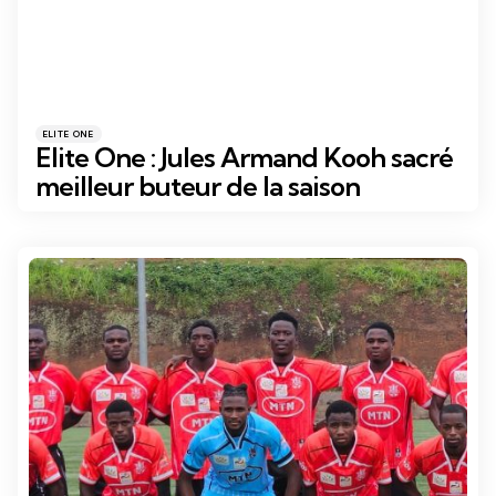
Catégories
Posté
ELITE ONE
dans
Elite One : Jules Armand Kooh sacré
meilleur buteur de la saison