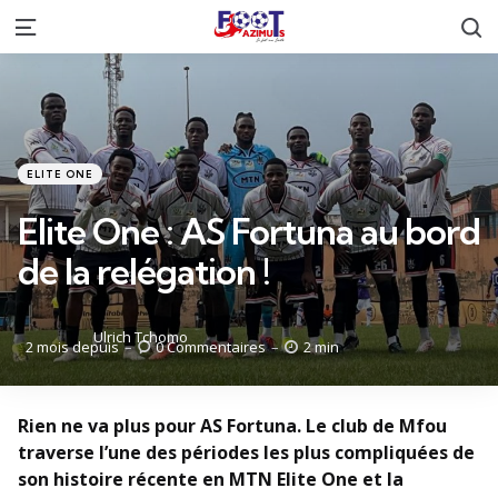
R
Menu
Catégories
Posté
ELITE ONE
dans
Elite One : AS Fortuna au bord
de la relégation !
Posté
Ulrich Tchomo
2 mois depuis
0
Commentaires
2 min
par
Rien ne va plus pour AS Fortuna. Le club de Mfou
traverse l’une des périodes les plus compliquées de
son histoire récente en MTN Elite One et la