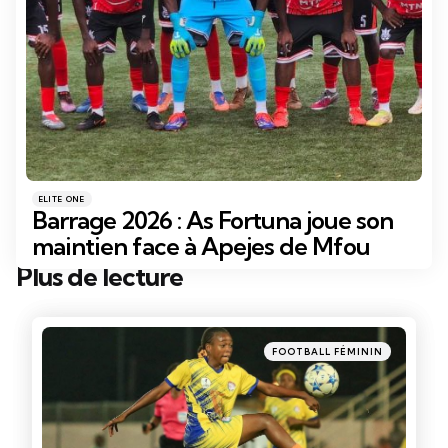
Catégories
Posté
ELITE ONE
dans
Barrage 2026 : As Fortuna joue son
maintien face à Apejes de Mfou
Plus de lecture
Post
navigation
Posté
FOOTBALL FÉMININ
dans