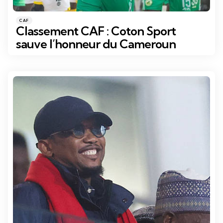
Catégories
Posté
CAF
dans
Classement CAF : Coton Sport
sauve l’honneur du Cameroun