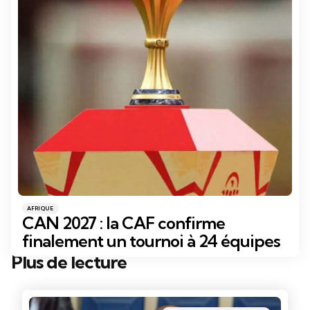
Catégories
Posté
AFRIQUE
dans
CAN 2027 : la CAF confirme
finalement un tournoi à 24 équipes
Plus de lecture
Post
navigation