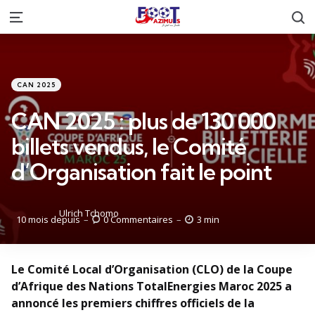
R
Menu
Catégories
Posté
CAN 2025
dans
CAN 2025 : plus de 130 000
billets vendus, le Comité
d’Organisation fait le point
Posté
Ulrich Tchomo
10 mois depuis
0
Commentaires
3 min
par
Le Comité Local d’Organisation (CLO) de la Coupe
d’Afrique des Nations TotalEnergies Maroc 2025 a
annoncé les premiers chiffres officiels de la