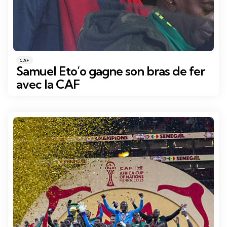
Catégories
Posté
CAF
dans
Samuel Eto’o gagne son bras de fer
avec la CAF