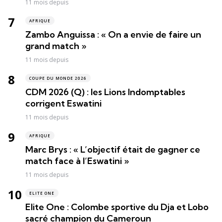
11 mois depuis
AFRIQUE
Zambo Anguissa : « On a envie de faire un
grand match »
11 mois depuis
COUPE DU MONDE 2026
CDM 2026 (Q) : les Lions Indomptables
corrigent Eswatini
11 mois depuis
AFRIQUE
Marc Brys : « L’objectif était de gagner ce
match face à l’Eswatini »
11 mois depuis
ELITE ONE
Elite One : Colombe sportive du Dja et Lobo
sacré champion du Cameroun