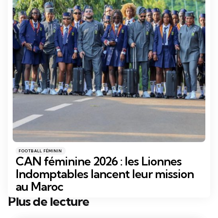
Catégories
Posté
FOOTBALL FÉMININ
dans
CAN féminine 2026 : les Lionnes
Indomptables lancent leur mission
au Maroc
Plus de lecture
Post