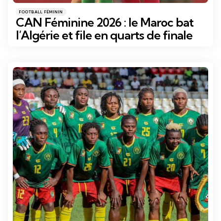
Catégories
Posté
FOOTBALL FÉMININ
dans
CAN Féminine 2026 : le Maroc bat
l’Algérie et file en quarts de finale