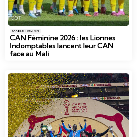
Catégories
Posté
FOOTBALL FÉMININ
dans
CAN Féminine 2026 : les Lionnes
Indomptables lancent leur CAN
face au Mali