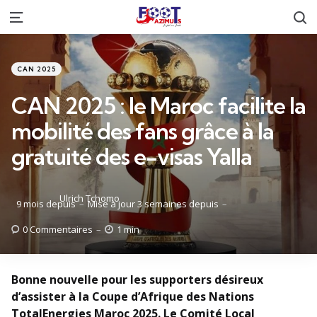
R
Menu
Catégories
Posté
CAN 2025
dans
CAN 2025 : le Maroc facilite la
mobilité des fans grâce à la
gratuité des e-visas Yalla
Posté
Ulrich Tchomo
9 mois depuis
Mise à jour
3 semaines depuis
par
0
Commentaires
1 min
Bonne nouvelle pour les supporters désireux
d’assister à la Coupe d’Afrique des Nations
TotalEnergies Maroc 2025. Le Comité Local