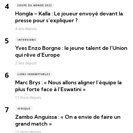
COUPE DU MONDE 2022
Hongla – Kalla : Le joueur envoyé devant la
presse pour s’expliquer ?
4 ans depuis
INTERVIEWS
Yves Enzo Borgne : le jeune talent de l’Union
qui rêve d’Europe
2 ans depuis
LIONS INDOMPTABLES
Marc Brys : « Nous allons aligner l’équipe la
plus forte face à l’Eswatini »
11 mois depuis
AFRIQUE
Zambo Anguissa : « On a envie de faire un
grand match »
11 mois depuis