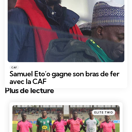
Catégories
Posté
CAF
dans
Samuel Eto’o gagne son bras de fer
avec la CAF
Plus de lecture
Post
navigation
Posté
ELITE TWO
dans