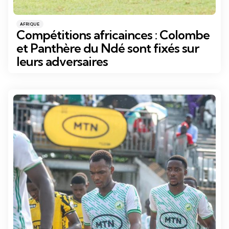
Catégories
Posté
AFRIQUE
dans
Compétitions africainces : Colombe
et Panthère du Ndé sont fixés sur
leurs adversaires