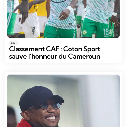
Catégories
Posté
CAF
dans
Classement CAF : Coton Sport
sauve l’honneur du Cameroun