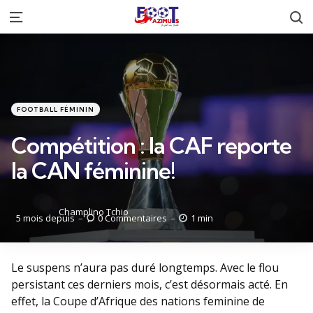
R
Menu
Catégories
Posté
FOOTBALL FÉMININ
dans
Compétition : la CAF reporte
la CAN féminine!
Posté
Champlino Tchio
5 mois depuis
0
Commentaires
1 min
par
Le suspens n’aura pas duré longtemps. Avec le flou
persistant ces derniers mois, c’est désormais acté. En
effet, la Coupe d’Afrique des nations feminine de