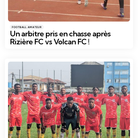
Catégories
Posté
FOOTBALL AMATEUR
dans
Un arbitre pris en chasse après
Rizière FC vs Volcan FC !