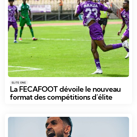
Catégories
Posté
ELITE ONE
dans
La FECAFOOT dévoile le nouveau
format des compétitions d’élite