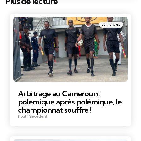
Plus de lecture
Post
navigation
Posté
ELITE ONE
dans
Arbitrage au Cameroun :
polémique après polémique, le
championnat souffre !
Post Précédent