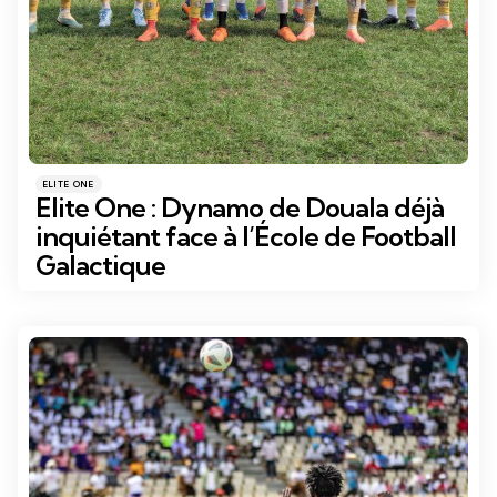
Catégories
Posté
ELITE ONE
dans
Elite One : Dynamo de Douala déjà
inquiétant face à l’École de Football
Galactique