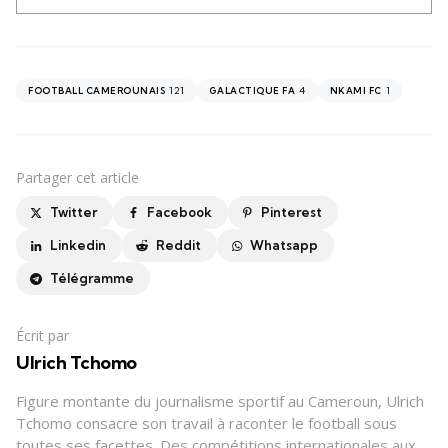
121
4
1
FOOTBALL CAMEROUNAIS
GALACTIQUE FA
NKAMI FC
Partager
cet article
Twitter
Facebook
Pinterest
Linkedin
Reddit
Whatsapp
Télégramme
Écrit par
Ulrich Tchomo
Figure montante du journalisme sportif au Cameroun, Ulrich
Tchomo consacre son travail à raconter le football sous
toutes ses facettes. Des compétitions internationales aux