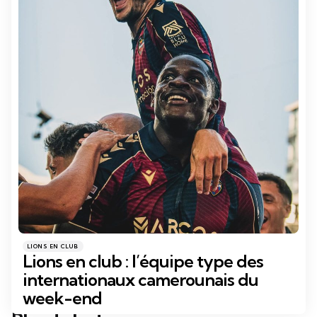
Catégories
Posté
LIONS EN CLUB
dans
Lions en club : l’équipe type des
internationaux camerounais du
week-end