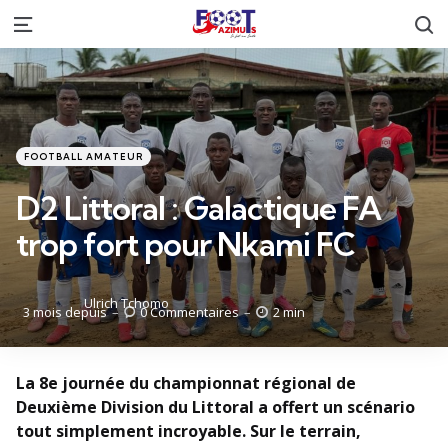
R
Menu
Catégories
Posté
FOOTBALL AMATEUR
dans
D2 Littoral : Galactique FA
trop fort pour Nkami FC
Posté
Ulrich Tchomo
3 mois depuis
0
Commentaires
2 min
par
La 8e journée du championnat régional de
Deuxième Division du Littoral a offert un scénario
tout simplement incroyable. Sur le terrain,