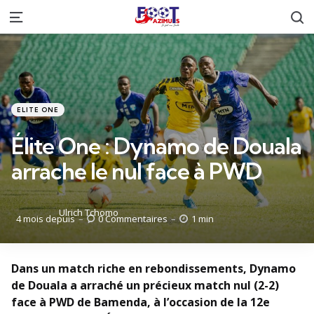
R
Menu
Catégories
Posté
ELITE ONE
dans
Élite One : Dynamo de Douala
arrache le nul face à PWD
Posté
Ulrich Tchomo
4 mois depuis
0
Commentaires
1 min
par
Dans un match riche en rebondissements, Dynamo
de Douala a arraché un précieux match nul (2-2)
face à PWD de Bamenda, à l’occasion de la 12e