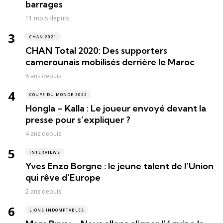
barrages
11 mois depuis
CHAN 2021
CHAN Total 2020: Des supporters
camerounais mobilisés derrière le Maroc
6 ans depuis
COUPE DU MONDE 2022
Hongla – Kalla : Le joueur envoyé devant la
presse pour s’expliquer ?
4 ans depuis
INTERVIEWS
Yves Enzo Borgne : le jeune talent de l’Union
qui rêve d’Europe
2 ans depuis
LIONS INDOMPTABLES