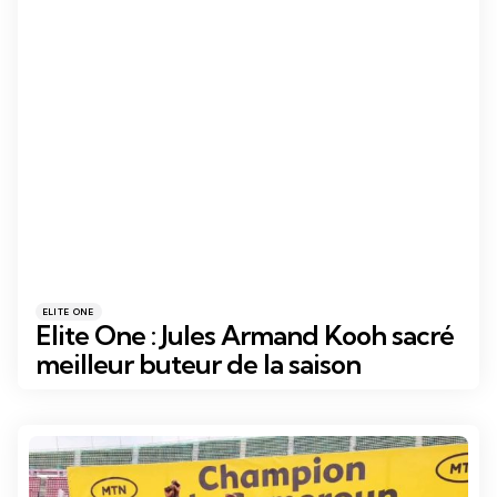
Catégories
Posté
ELITE ONE
dans
Elite One : Jules Armand Kooh sacré
meilleur buteur de la saison