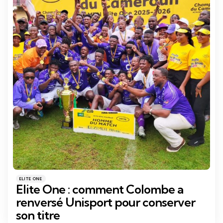
Catégories
Posté
ELITE ONE
dans
Elite One : comment Colombe a
renversé Unisport pour conserver
son titre