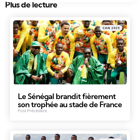
Plus de lecture
Post
navigation
Posté
CAN 2025
dans
Le Sénégal brandit fièrement
son trophée au stade de France
Post Précédent