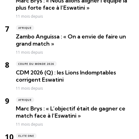
Marc Brys : « Nous allons aligner l’équipe la
plus forte face à l’Eswatini »
11 mois depuis
AFRIQUE
Zambo Anguissa : « On a envie de faire un
grand match »
11 mois depuis
COUPE DU MONDE 2026
CDM 2026 (Q) : les Lions Indomptables
corrigent Eswatini
11 mois depuis
AFRIQUE
Marc Brys : « L’objectif était de gagner ce
match face à l’Eswatini »
11 mois depuis
ELITE ONE