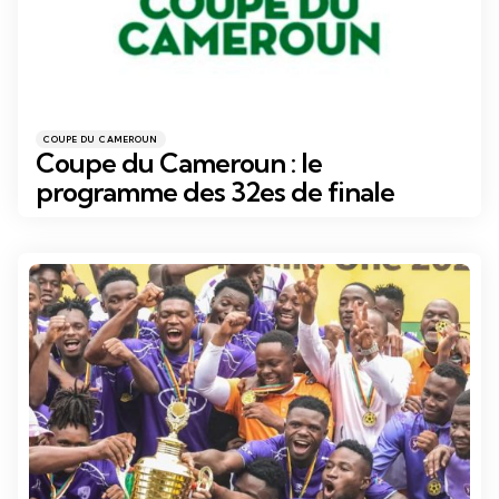
Catégories
Posté
COUPE DU CAMEROUN
dans
Coupe du Cameroun : le
programme des 32es de finale