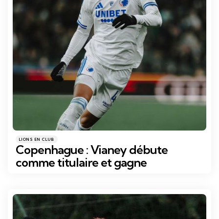
Catégories
Posté
LIONS EN CLUB
dans
Copenhague : Vianey débute
comme titulaire et gagne