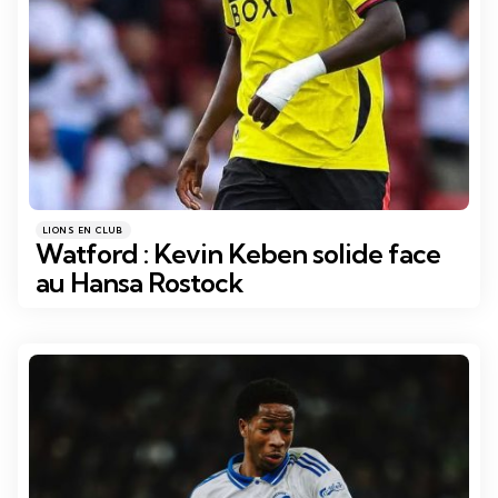
Catégories
Posté
LIONS EN CLUB
dans
Watford : Kevin Keben solide face
au Hansa Rostock