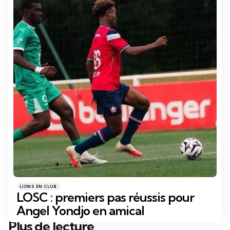
Catégories
Posté
LIONS EN CLUB
dans
LOSC : premiers pas réussis pour
Angel Yondjo en amical
Plus de lecture