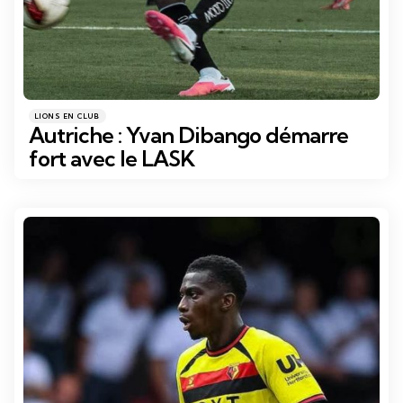
Catégories
Posté
LIONS EN CLUB
dans
Autriche : Yvan Dibango démarre
fort avec le LASK