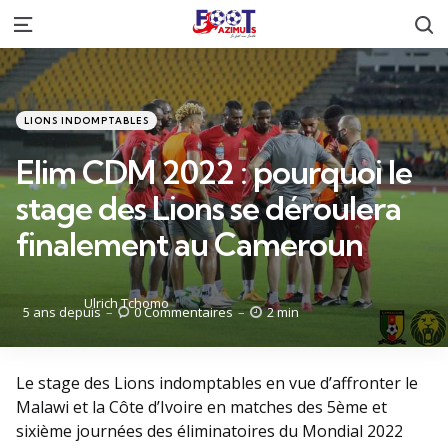
R
Menu
Catégories
Posté
LIONS INDOMPTABLES
dans
Elim CDM 2022 : pourquoi le
stage des Lions se déroulera
finalement au Cameroun
Posté
Ulrich Tchomo
5 ans depuis
0
Commentaires
2 min
par
Le stage des Lions indomptables en vue d’affronter le
Malawi et la Côte d’Ivoire en matches des 5ème et
sixième journées des éliminatoires du Mondial 2022