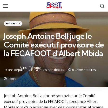
R
Menu
Catégories
Posté
FECAFOOT
dans
Joseph Antoine Bell juge le
Comité exécutif provisoire de
la FECAFOOT d’Albert Mbida
Posté
Ulrich Tchomo
5 ans depuis
Mise à jour
5 ans depuis
0
Commentaires
par
1 min
Joseph Antoine Bell a donné son avis sur le Comité
exécutif provisoire de la FECAFOOT, tendance Albert
Mbida lors d’un échange avec des journalistes africains.