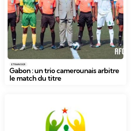
Catégories
Posté
ETRANGER
dans
Gabon : un trio camerounais arbitre
le match du titre