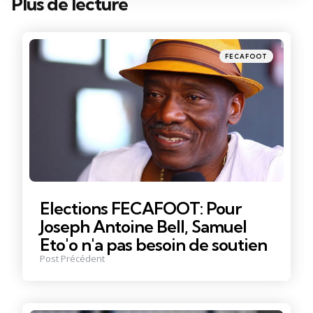
Plus de lecture
Post
navigation
Posté
FECAFOOT
dans
Elections FECAFOOT: Pour
Joseph Antoine Bell, Samuel
Eto'o n'a pas besoin de soutien
Post Précédent