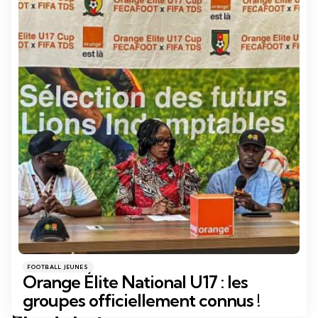
Catégories
Posté
FOOTBALL JEUNES
dans
Orange Élite National U17 : les
groupes officiellement connus !