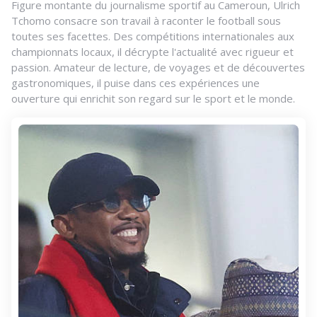
Figure montante du journalisme sportif au Cameroun, Ulrich
Tchomo consacre son travail à raconter le football sous
toutes ses facettes. Des compétitions internationales aux
championnats locaux, il décrypte l'actualité avec rigueur et
passion. Amateur de lecture, de voyages et de découvertes
gastronomiques, il puise dans ces expériences une
ouverture qui enrichit son regard sur le sport et le monde.