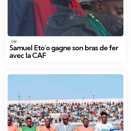
Catégories
Posté
CAF
dans
Samuel Eto’o gagne son bras de fer
avec la CAF