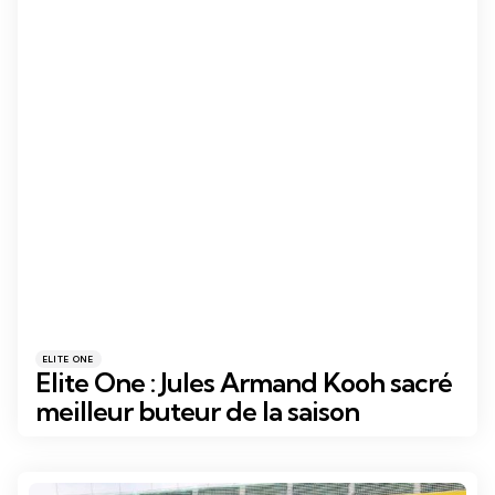
Catégories
Posté
ELITE ONE
dans
Elite One : Jules Armand Kooh sacré
meilleur buteur de la saison