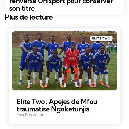
renversé Unisport pour conserver
son titre
Plus de lecture
Post
navigation
Posté
ELITE TWO
dans
Elite Two : Apejes de Mfou
traumatise Ngoketunjia
Post Précédent