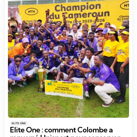
Catégories
Posté
ELITE ONE
dans
Elite One : comment Colombe a