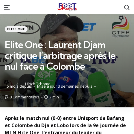
R
Menu
Catégories
Posté
ELITE ONE
dans
Elite One : Laurent Djam
critique l’arbitrage après le
nul face à Colombe
Posté
Ulrich Tchomo
5 mois depuis
Mise à jour
3 semaines depuis
par
0
Commentaires
2 min
Après le match nul (0-0) entre Unisport de Bafang
et Colombe du Dja et Lobo lors de la 9e journée de
MTN Elite One, l’entraîneur du leader du