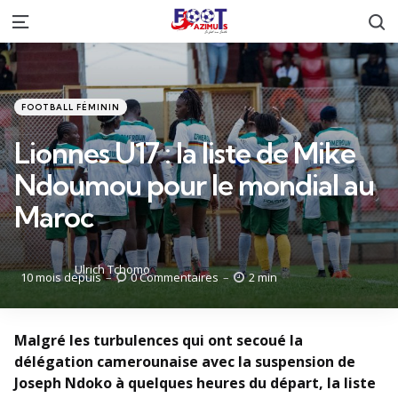
R
Menu
Catégories
Posté
FOOTBALL FÉMININ
dans
Lionnes U17 : la liste de Mike
Ndoumou pour le mondial au
Maroc
Posté
Ulrich Tchomo
10 mois depuis
0
Commentaires
2 min
par
Malgré les turbulences qui ont secoué la
délégation camerounaise avec la suspension de
Joseph Ndoko à quelques heures du départ, la liste