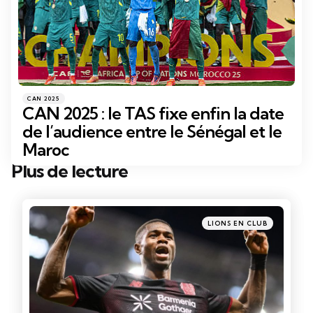
Catégories
Posté
CAN 2025
dans
CAN 2025 : le TAS fixe enfin la date
de l’audience entre le Sénégal et le
Maroc
Plus de lecture
Post
navigation
Posté
LIONS EN CLUB
dans