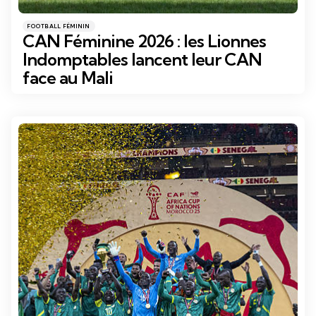
Catégories
Posté
FOOTBALL FÉMININ
dans
CAN Féminine 2026 : les Lionnes
Indomptables lancent leur CAN
face au Mali