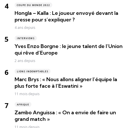
COUPE DU MONDE 2022
Hongla – Kalla : Le joueur envoyé devant la
presse pour s’expliquer ?
4 ans depuis
INTERVIEWS
Yves Enzo Borgne : le jeune talent de l’Union
qui rêve d’Europe
2 ans depuis
LIONS INDOMPTABLES
Marc Brys : « Nous allons aligner l’équipe la
plus forte face à l’Eswatini »
11 mois depuis
AFRIQUE
Zambo Anguissa : « On a envie de faire un
grand match »
11 mois depuis