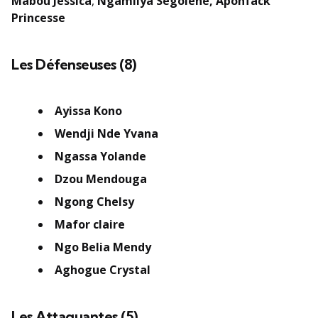
Mabou Jessica
,
Ngamliya Ségolène, Aponfack
Princesse
Les Défenseuses (8)
Ayissa Kono
Wendji Nde Yvana
Ngassa Yolande
Dzou Mendouga
Ngong Chelsy
Mafor claire
Ngo Belia Mendy
Aghogue Crystal
Les Attaquantes (5)