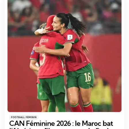
Catégories
Posté
FOOTBALL FÉMININ
dans
CAN Féminine 2026 : le Maroc bat