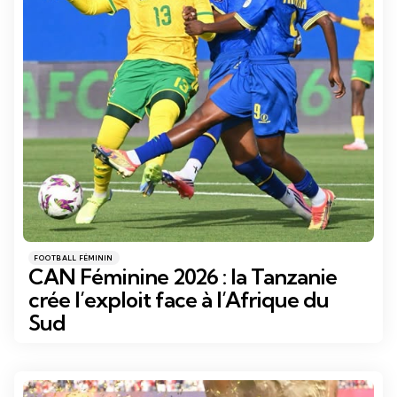
Catégories
Posté
FOOTBALL FÉMININ
dans
CAN Féminine 2026 : la Tanzanie
crée l’exploit face à l’Afrique du
Sud