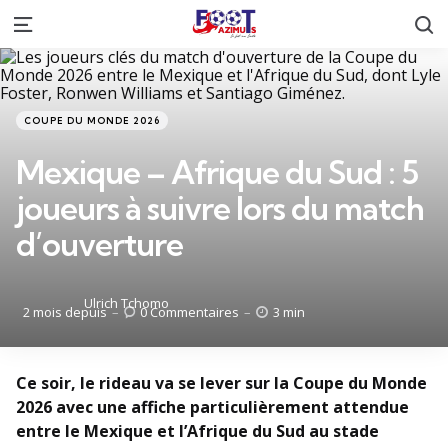
R
Menu
Catégories
Posté
COUPE DU MONDE 2026
dans
Mexique – Afrique du Sud : 5
joueurs à suivre lors du match
d’ouverture
Posté
Ulrich Tchomo
2 mois depuis
0
Commentaires
3 min
par
Ce soir, le rideau va se lever sur la Coupe du Monde
2026 avec une affiche particulièrement attendue
entre le Mexique et l’Afrique du Sud au stade