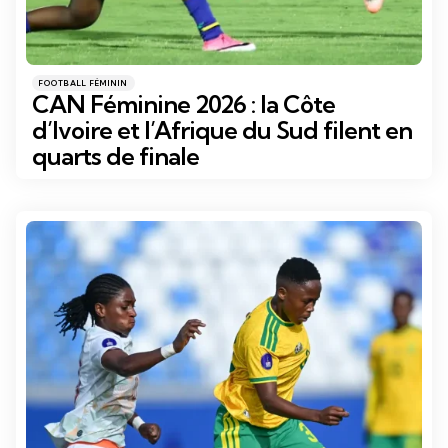
Catégories
Posté
FOOTBALL FÉMININ
dans
CAN Féminine 2026 : la Côte
d’Ivoire et l’Afrique du Sud filent en
quarts de finale