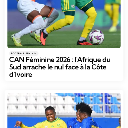
Catégories
Posté
FOOTBALL FÉMININ
dans
CAN Féminine 2026 : l’Afrique du
Sud arrache le nul face à la Côte
d’Ivoire