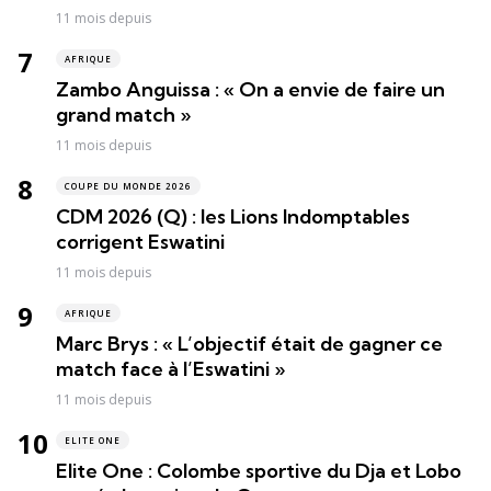
11 mois depuis
AFRIQUE
Zambo Anguissa : « On a envie de faire un
grand match »
11 mois depuis
COUPE DU MONDE 2026
CDM 2026 (Q) : les Lions Indomptables
corrigent Eswatini
11 mois depuis
AFRIQUE
Marc Brys : « L’objectif était de gagner ce
match face à l’Eswatini »
11 mois depuis
ELITE ONE
Elite One : Colombe sportive du Dja et Lobo