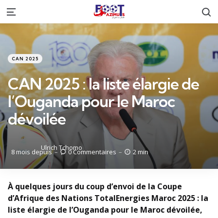
R
Menu
Catégories
Posté
CAN 2025
dans
CAN 2025 : la liste élargie de
l’Ouganda pour le Maroc
dévoilée
Posté
Ulrich Tchomo
8 mois depuis
0
Commentaires
2 min
par
À quelques jours du coup d’envoi de la Coupe
d’Afrique des Nations TotalEnergies Maroc 2025 : la
liste élargie de l’Ouganda pour le Maroc dévoilée,