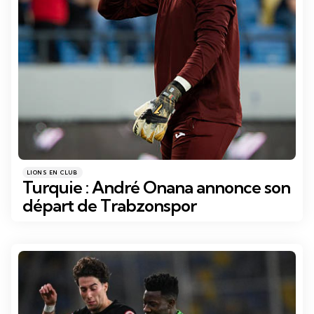
Catégories
Posté
LIONS EN CLUB
dans
Turquie : André Onana annonce son
départ de Trabzonspor