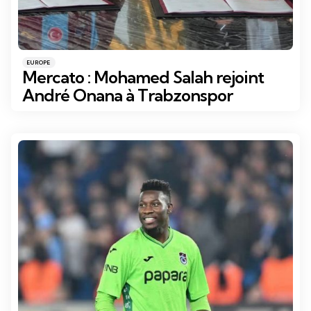
Catégories
Posté
EUROPE
dans
Mercato : Mohamed Salah rejoint
André Onana à Trabzonspor