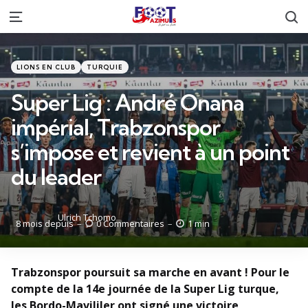
R
Menu
Catégories
Posté
LIONS EN CLUB
TURQUIE
dans
Super Lig : André Onana
impérial, Trabzonspor
s’impose et revient à un point
du leader
Posté
Ulrich Tchomo
8 mois depuis
0
Commentaires
1 min
par
Trabzonspor poursuit sa marche en avant ! Pour le
compte de la 14e journée de la Super Lig turque,
les Bordo-Mavililer ont signé une victoire