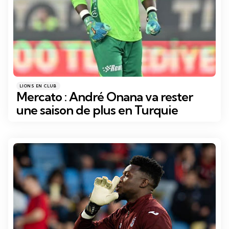
Catégories
Posté
LIONS EN CLUB
dans
Mercato : André Onana va rester
une saison de plus en Turquie