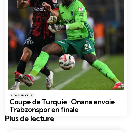
Catégories
Posté
LIONS EN CLUB
dans
Coupe de Turquie : Onana envoie
Trabzonspor en finale
Plus de lecture
Post
navigation