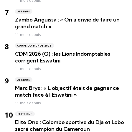
11 mois depuis
AFRIQUE
Zambo Anguissa : « On a envie de faire un
grand match »
11 mois depuis
COUPE DU MONDE 2026
CDM 2026 (Q) : les Lions Indomptables
corrigent Eswatini
11 mois depuis
AFRIQUE
Marc Brys : « L’objectif était de gagner ce
match face à l’Eswatini »
11 mois depuis
ELITE ONE
Elite One : Colombe sportive du Dja et Lobo
sacré champion du Cameroun