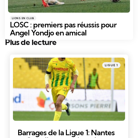
Catégories
Posté
LIONS EN CLUB
dans
LOSC : premiers pas réussis pour
Angel Yondjo en amical
Plus de lecture
Post
navigation
Posté
LIGUE 1
dans
Barrages de la Ligue 1: Nantes