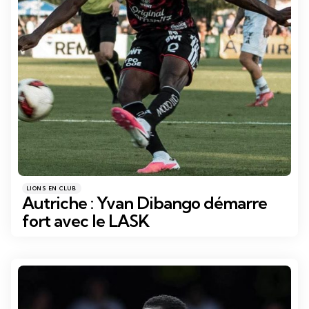
Catégories
Posté
LIONS EN CLUB
dans
Autriche : Yvan Dibango démarre
fort avec le LASK