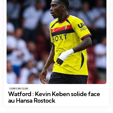
Catégories
Posté
LIONS EN CLUB
dans
Watford : Kevin Keben solide face
au Hansa Rostock