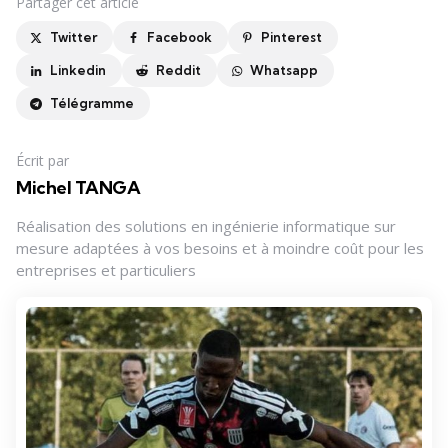
Partager
cet article
Twitter
Facebook
Pinterest
Linkedin
Reddit
Whatsapp
Télégramme
Écrit par
Michel TANGA
Réalisation des solutions en ingénierie informatique sur
mesure adaptées à vos besoins et à moindre coût pour les
entreprises et particuliers