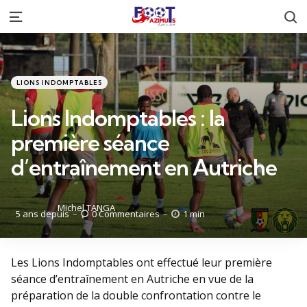
R
Menu
Catégories
Posté
LIONS INDOMPTABLES
dans
Lions Indomptables : la
première séance
d’entraînement en Autriche
Posté
Michel TANGA
5 ans depuis
0
Commentaires
1 min
par
Les Lions Indomptables ont effectué leur première
séance d’entraînement en Autriche en vue de la
préparation de la double confrontation contre le