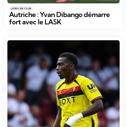
Catégories
Posté
LIONS EN CLUB
dans
Autriche : Yvan Dibango démarre
fort avec le LASK