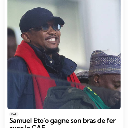
Catégories
Posté
CAF
dans
Samuel Eto’o gagne son bras de fer
avec la CAF