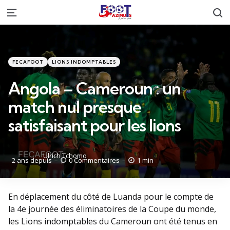
R
Menu
Catégories
Posté
FECAFOOT
LIONS INDOMPTABLES
dans
Angola – Cameroun : un
match nul presque
satisfaisant pour les lions
Posté
Ulrich Tchomo
2 ans depuis
0
Commentaires
1 min
par
En déplacement du côté de Luanda pour le compte de
la 4e journée des éliminatoires de la Coupe du monde,
les Lions indomptables du Cameroun ont été tenus en