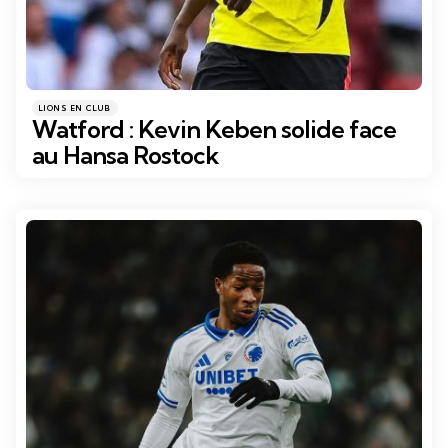
Catégories
Posté
LIONS EN CLUB
dans
Watford : Kevin Keben solide face
au Hansa Rostock