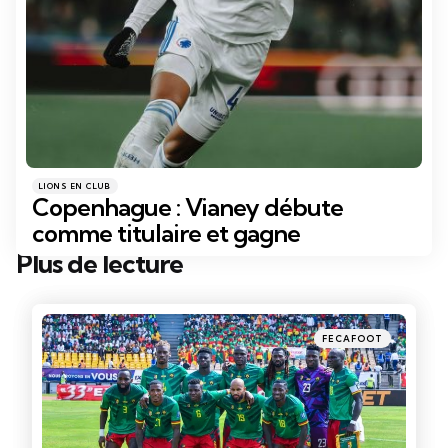
Catégories
Posté
LIONS EN CLUB
dans
Copenhague : Vianey débute
comme titulaire et gagne
Plus de lecture
Post
navigation
Posté
FECAFOOT
dans