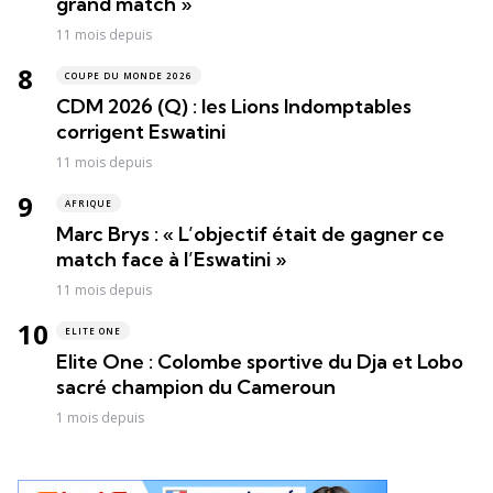
grand match »
11 mois depuis
COUPE DU MONDE 2026
CDM 2026 (Q) : les Lions Indomptables
corrigent Eswatini
11 mois depuis
AFRIQUE
Marc Brys : « L’objectif était de gagner ce
match face à l’Eswatini »
11 mois depuis
ELITE ONE
Elite One : Colombe sportive du Dja et Lobo
sacré champion du Cameroun
1 mois depuis