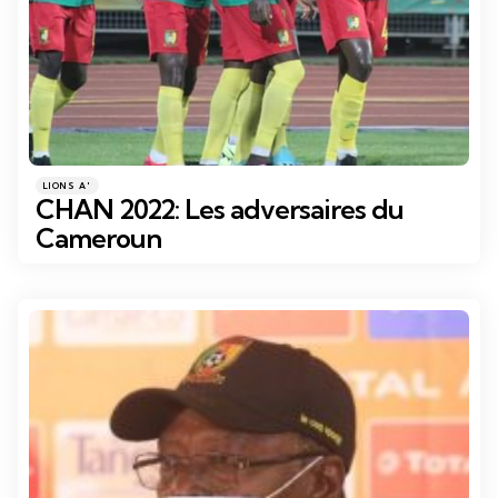
Catégories
Posté
LIONS A'
dans
CHAN 2022: Les adversaires du
Cameroun