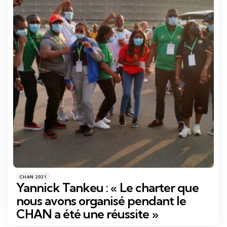
Catégories
Posté
CHAN 2021
dans
Yannick Tankeu : « Le charter que
nous avons organisé pendant le
CHAN a été une réussite »