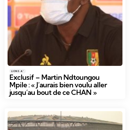
Catégories
Posté
LIONS A'
dans
Exclusif – Martin Ndtoungou
Mpile : « J’aurais bien voulu aller
jusqu’au bout de ce CHAN »