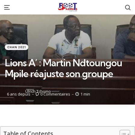
R
Menu
Catégories
Posté
CHAN 2021
dans
Lions A’ : Martin Ndtoungou
Mpile réajuste son groupe
Posté
Ulrich Tchomo
6 ans depuis
0
Commentaires
1 min
par
Table of Contents