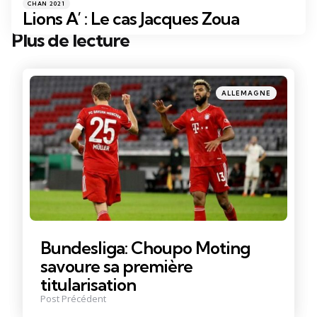
Catégories
Posté
CHAN 2021
dans
Lions A’ : Le cas Jacques Zoua
Plus de lecture
Post
navigation
Posté
ALLEMAGNE
dans
Bundesliga: Choupo Moting
savoure sa première
titularisation
Post Précédent