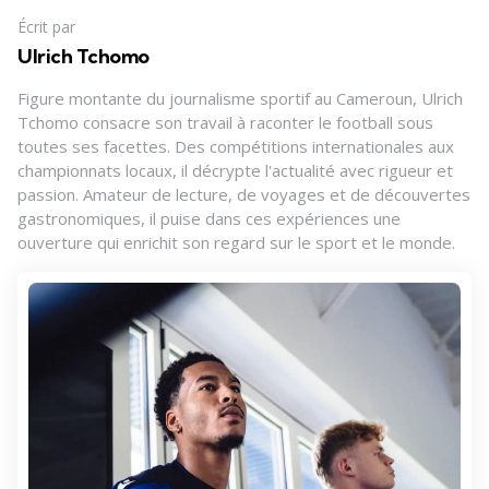
Écrit par
Ulrich Tchomo
Figure montante du journalisme sportif au Cameroun, Ulrich
Tchomo consacre son travail à raconter le football sous
toutes ses facettes. Des compétitions internationales aux
championnats locaux, il décrypte l'actualité avec rigueur et
passion. Amateur de lecture, de voyages et de découvertes
gastronomiques, il puise dans ces expériences une
ouverture qui enrichit son regard sur le sport et le monde.