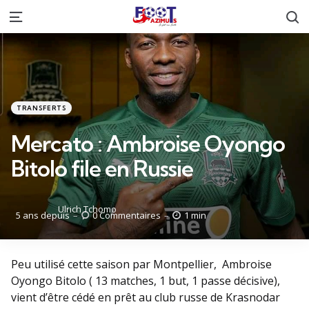
R
Menu
Catégories
Posté
TRANSFERTS
dans
Mercato : Ambroise Oyongo
Bitolo file en Russie
Posté
Ulrich Tchomo
5 ans depuis
0
Commentaires
1 min
par
Peu utilisé cette saison par Montpellier, Ambroise
Oyongo Bitolo ( 13 matches, 1 but, 1 passe décisive),
vient d’être cédé en prêt au club russe de Krasnodar