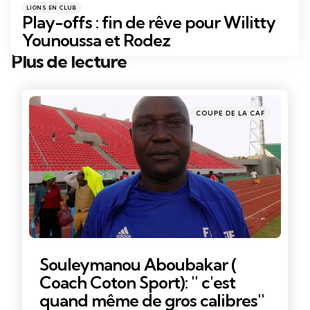
Catégories
Posté
LIONS EN CLUB
dans
Play-offs : fin de rêve pour Wilitty
Younoussa et Rodez
Plus de lecture
Post
navigation
Posté
COUPE DE LA CAF
dans
Souleymanou Aboubakar (
Coach Coton Sport): '' c'est
quand même de gros calibres''