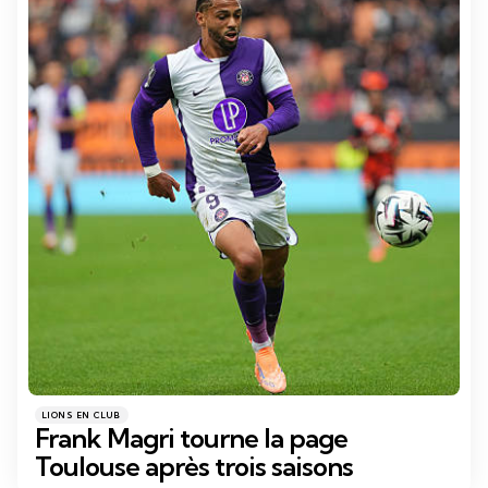
Catégories
Posté
LIONS EN CLUB
dans
Frank Magri tourne la page
Toulouse après trois saisons