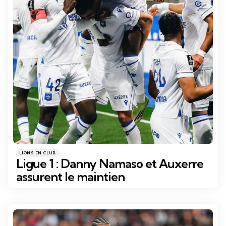
Catégories
Posté
LIONS EN CLUB
dans
Ligue 1 : Danny Namaso et Auxerre
assurent le maintien