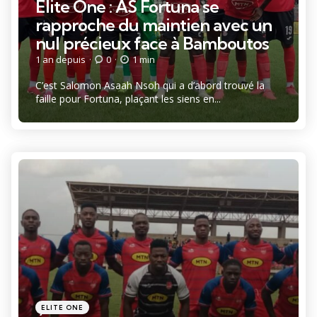
Elite One : AS Fortuna se
rapproche du maintien avec un
nul précieux face à Bamboutos
1 an depuis
0
1 min
C’est Salomon Asaah Nsoh qui a d’abord trouvé la
faille pour Fortuna, plaçant les siens en...
Catégories
Posté
ELITE ONE
dans