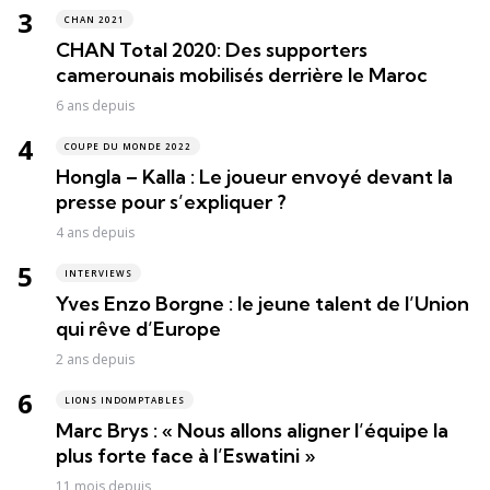
CHAN 2021
CHAN Total 2020: Des supporters
camerounais mobilisés derrière le Maroc
6 ans depuis
COUPE DU MONDE 2022
Hongla – Kalla : Le joueur envoyé devant la
presse pour s’expliquer ?
4 ans depuis
INTERVIEWS
Yves Enzo Borgne : le jeune talent de l’Union
qui rêve d’Europe
2 ans depuis
LIONS INDOMPTABLES
Marc Brys : « Nous allons aligner l’équipe la
plus forte face à l’Eswatini »
11 mois depuis