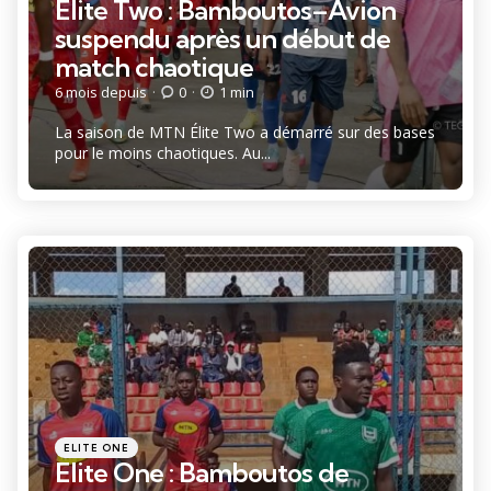
Élite Two : Bamboutos–Avion
suspendu après un début de
match chaotique
6 mois depuis
0
1 min
La saison de MTN Élite Two a démarré sur des bases
pour le moins chaotiques. Au...
Catégories
Posté
ELITE ONE
dans
Elite One : Bamboutos de