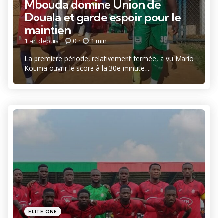
Mbouda domine Union de
Douala et garde espoir pour le
maintien
1 an depuis
0
1 min
La première période, relativement fermée, a vu Mario
Kouma ouvrir le score à la 30e minute,...
Catégories
Posté
ELITE ONE
dans