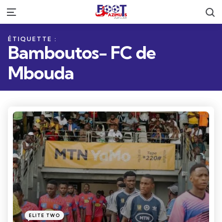
R
Menu
ÉTIQUETTE :
Bamboutos- FC de
Mbouda
Catégories
Posté
ELITE TWO
dans