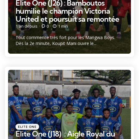
Élite One (J26) : Bamboutos
humilie le champion Victoria
United et poursuit sa remontée
1 an depuis
0
1 min
Tout commence très fort pour les Mangwa Boys.
Dès la 2e minute, Koupit Mani ouvre le...
Catégories
Posté
ELITE ONE
dans
Elite One (J18) : Aigle Royal du