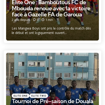
Élite One : Bamboutous FC de
Mbouda renoue avec la victoire
face à Gazelle FA de Garoua
2 ans depuis
0
1 min
Les Mangwa Boys ont pris le contrôle du match dès
le début et ont logiquement ouvert...
Catégories
Posté
ELITE ONE
ELITE TWO
dans
Tournoi de Pré-saison de Douala