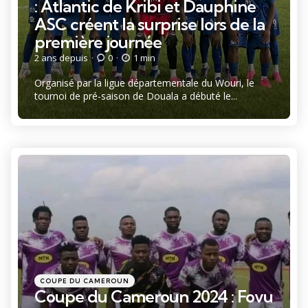
: Atlantic de Kribi et Dauphine
ASC créent la surprise lors de la
première journée
2 ans depuis
0
1 min
Organisé par la ligue départementale du Wouri, le
tournoi de pré-saison de Douala a débuté le...
Catégories
Posté
COUPE DU CAMEROUN
dans
Coupe du Cameroun 2024 : Fovu