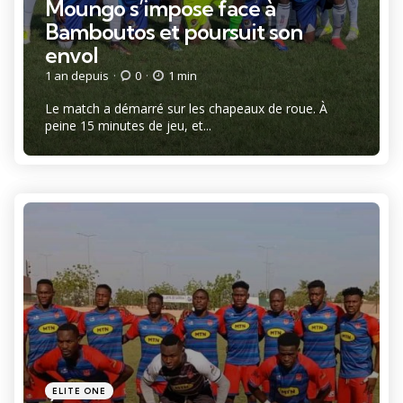
Moungo s’impose face à
Bamboutos et poursuit son
envol
1 an depuis
0
1 min
Le match a démarré sur les chapeaux de roue. À
peine 15 minutes de jeu, et...
Catégories
Posté
ELITE ONE
dans