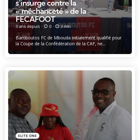
s’insurge contre la
« méchanceté » de la
FECAFOOT
3 ans depuis
0
3 min
Bamboutos FC de Mbouda initialement qualifié pour
la Coupe de la Confédération de la CAF, ne...
Catégories
Posté
ELITE ONE
dans