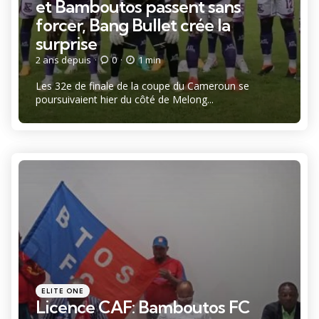
et Bamboutos passent sans
forcer, Bang Bullet crée la
surprise
2 ans depuis
0
1 min
Les 32e de finale de la coupe du Cameroun se
poursuivaient hier du côté de Melong...
Catégories
Posté
ELITE ONE
dans
Licence CAF: Bamboutos FC