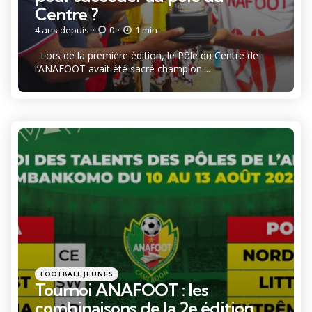
Centre ?
4 ans depuis
0
1 min
Lors de la première édition, le Pôle du Centre de
l’ANAFOOT avait été sacré champion....
Catégories
Posté
FOOTBALL JEUNES
dans
Tournoi ANAFOOT : les
combinaisons de la 2e édition