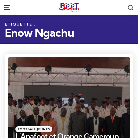
R
Menu
ÉTIQUETTE :
Enow Ngachu
Catégories
Posté
FOOTBALL JEUNES
dans
L’Anafoot et Orange Cameroun