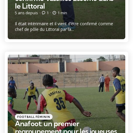
le Littoral
5 ans depuis
1
1 min
Il était intérimaire et il vient d’être confirmé comme
chef de pôle du Littoral par la...
Catégories
Posté
FOOTBALL FÉMININ
dans
Anafoot: un premier
regroupement pour les joueuses