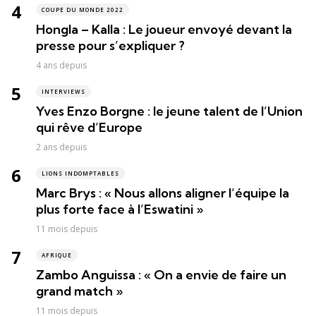
COUPE DU MONDE 2022
Hongla – Kalla : Le joueur envoyé devant la
presse pour s’expliquer ?
4 ans depuis
INTERVIEWS
Yves Enzo Borgne : le jeune talent de l’Union
qui rêve d’Europe
2 ans depuis
LIONS INDOMPTABLES
Marc Brys : « Nous allons aligner l’équipe la
plus forte face à l’Eswatini »
11 mois depuis
AFRIQUE
Zambo Anguissa : « On a envie de faire un
grand match »
11 mois depuis