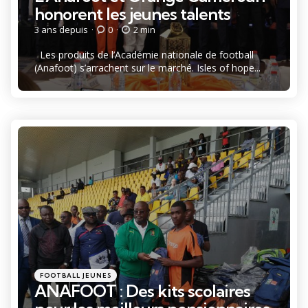
honorent les jeunes talents
3 ans depuis
0
2 min
Les produits de l’Académie nationale de football
(Anafoot) s’arrachent sur le marché. Isles of hope...
Catégories
Posté
FOOTBALL JEUNES
dans
ANAFOOT : Des kits scolaires