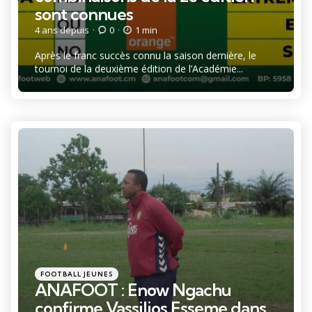
sont connues
4 ans depuis
0
1 min
Après le franc succès connu la saison dernière, le
tournoi de la deuxième édition de l’Académie...
Catégories
Posté
FOOTBALL JEUNES
dans
ANAFOOT : Enow Ngachu
confirme Vassilios Esseme dans