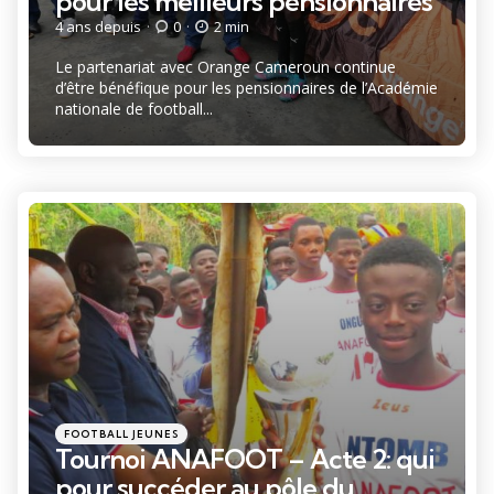
pour les meilleurs pensionnaires
4 ans depuis
0
2 min
Le partenariat avec Orange Cameroun continue
d’être bénéfique pour les pensionnaires de l’Académie
nationale de football...
Catégories
Posté
FOOTBALL JEUNES
dans
Tournoi ANAFOOT – Acte 2: qui
pour succéder au pôle du