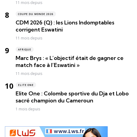
11 mois depuis
COUPE DU MONDE 2026
CDM 2026 (Q) : les Lions Indomptables
corrigent Eswatini
11 mois depuis
AFRIQUE
Marc Brys : « L’objectif était de gagner ce
match face à l’Eswatini »
11 mois depuis
ELITE ONE
Elite One : Colombe sportive du Dja et Lobo
sacré champion du Cameroun
1 mois depuis