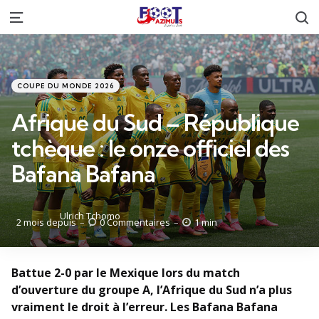
R
Menu
Catégories
Posté
COUPE DU MONDE 2026
dans
Afrique du Sud – République
tchèque : le onze officiel des
Bafana Bafana
Posté
Ulrich Tchomo
2 mois depuis
0
Commentaires
1 min
par
Battue 2-0 par le Mexique lors du match
d’ouverture du groupe A, l’Afrique du Sud n’a plus
vraiment le droit à l’erreur. Les Bafana Bafana