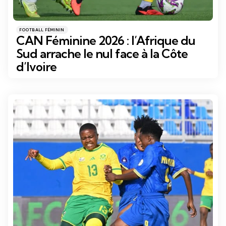
Catégories
Posté
FOOTBALL FÉMININ
dans
CAN Féminine 2026 : l’Afrique du
Sud arrache le nul face à la Côte
d’Ivoire