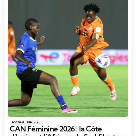
Catégories
Posté
FOOTBALL FÉMININ
dans
CAN Féminine 2026 : la Côte