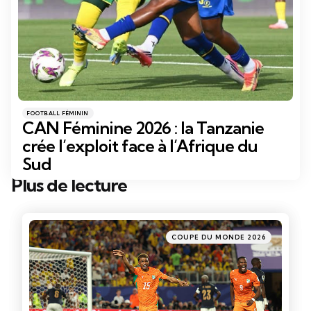
Catégories
Posté
FOOTBALL FÉMININ
dans
CAN Féminine 2026 : la Tanzanie
crée l’exploit face à l’Afrique du
Sud
Plus de lecture
Post
navigation
Posté
COUPE DU MONDE 2026
dans